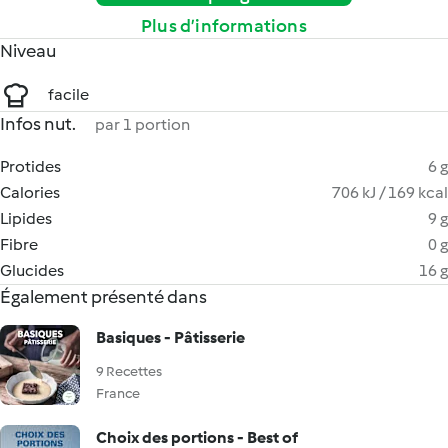
Plus d’informations
Niveau
facile
Infos nut.
par 1 portion
Protides
6 g
Calories
706 kJ / 169 kcal
Lipides
9 g
Fibre
0 g
Glucides
16 g
Également présenté dans
Basiques - Pâtisserie
9 Recettes
France
Choix des portions - Best of