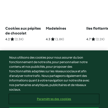
Cookies aux pépites
Madeleines
Iles flottant
de chocolat
4.2
(2.3K)
4.3
(1.8K)
4.7
(2.2K)
Nous utilisons des cookies pour nous assurer du bon
fonctionnement de notre site, pour personnaliser notre
© Copyright 2026
contenu et nos publicités, pour proposer des
fonctionnalités adaptées sur les réseaux sociaux et afin
Conditions d'utilisation
d’analyser notre trafic. Nous partageons également des
Politique de confidentialité
informations quant à votre navigation sur notre site avec
Non-responsabilité
nos partenaires analytiques, publicitaires et de réseaux
sociaux.
Mentions légales
Cookies
Paramètres des cookies
Contenu du rapport