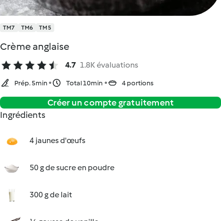
TM7
TM6
TM5
Crème anglaise
4.7
1.8K évaluations
Prép. 5min
Total 10min
4 portions
Créer un compte gratuitement
Ingrédients
4 jaunes d'œufs
50 g de sucre en poudre
300 g de lait