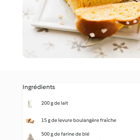
Ingrédients
200 g de lait
15 g de levure boulangère fraîche
500 g de farine de blé