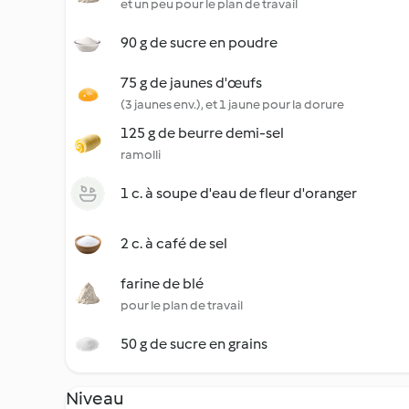
et un peu pour le plan de travail
90 g de sucre en poudre
75 g de jaunes d'œufs
(3 jaunes env.), et 1 jaune pour la dorure
125 g de beurre demi-sel
ramolli
1 c. à soupe d'eau de fleur d'oranger
2 c. à café de sel
farine de blé
pour le plan de travail
50 g de sucre en grains
Niveau