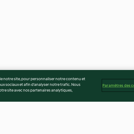
 notre site, pour personnaliser notre contenu et
ux sociaux et afin d’analyser notre trafic. Nous
Paramètres des c
re site avec nos partenaires analytiques,