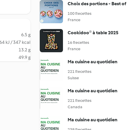
Choix des portions - Best of
100 Recettes
France
Cookidoo® à table 2025
6.5 g
64 kJ / 347 kcal
16 Recettes
France
13.2 g
49.9 g
Ma cuisine au quotidien
221 Recettes
Suisse
Ma cuisine au quotidien
221 Recettes
Canada
Ma cuisine au quotidien
239 Recettes