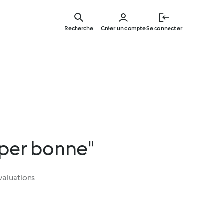
Skip
to
Recherche
Créer un compte
Se connecter
main
content
uper bonne"
valuations