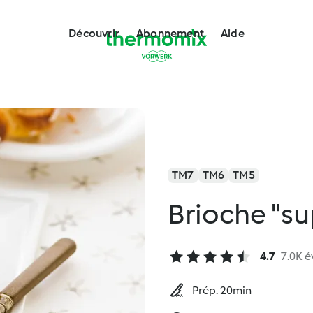
Découvrir
Abonnement
Aide
TM7
TM6
TM5
Brioche "s
4.7
7.0K é
Prép. 20min