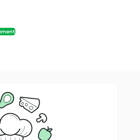
tement