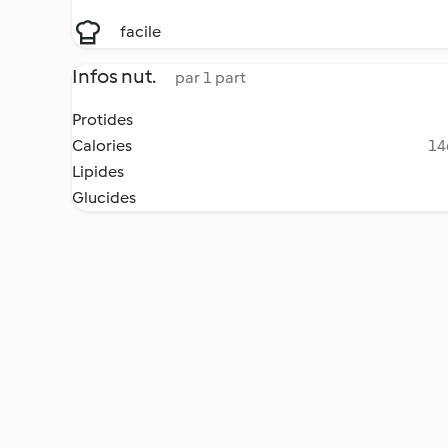
facile
Infos nut.
par 1 part
Protides
Calories
14
Lipides
Glucides