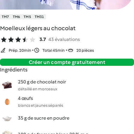
TM7
TM6
TM5
TM31
Moelleux légers au chocolat
3.7
43 évaluations
Prép. 20min
Total 45min
20 pièces
Créer un compte gratuitement
Ingrédients
250 g de chocolat noir
détaillé en morceaux
4 œufs
blancs et jaunes séparés
35 g de sucre en poudre