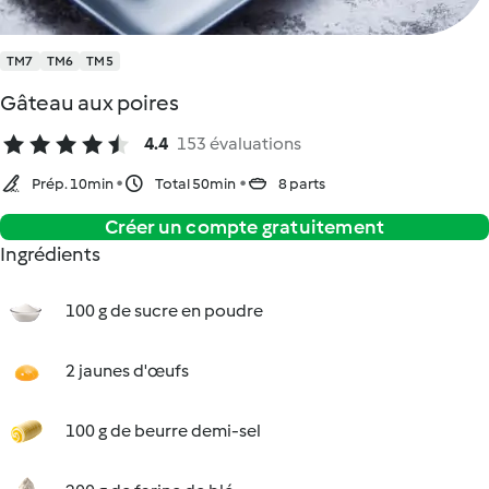
TM7
TM6
TM5
Gâteau aux poires
4.4
153 évaluations
Prép. 10min
Total 50min
8 parts
Créer un compte gratuitement
Ingrédients
100 g de sucre en poudre
2 jaunes d'œufs
100 g de beurre demi-sel