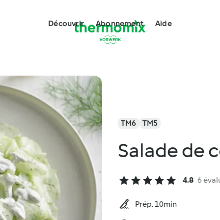
Découvrir
Abonnement
Aide
TM6
TM5
Salade de 
4.8
6 éval
Prép. 10min