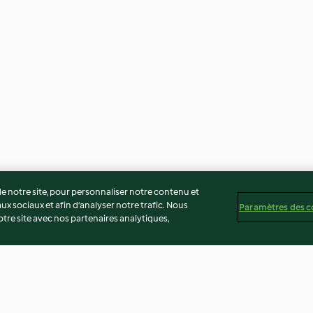
 notre site, pour personnaliser notre contenu et
ux sociaux et afin d’analyser notre trafic. Nous
Paramètres des c
re site avec nos partenaires analytiques,