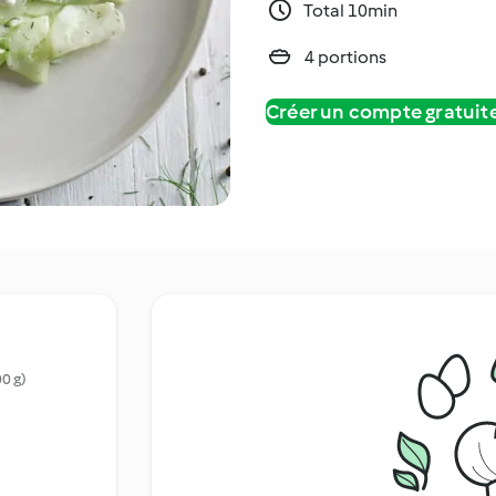
Total 10min
4 portions
Créer un compte gratui
0 g)