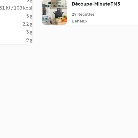
Découpe-Minute TM5
51 kJ / 108 kcal
29 Recettes
5 g
Benelux
2.2 g
3 g
9 g