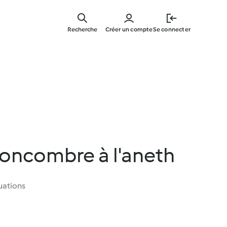
Skip
to
Recherche
Créer un compte
Se connecter
main
content
concombre à l'aneth
uations