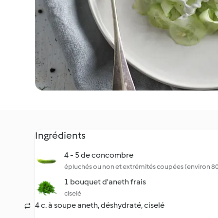
Ingrédients
4 - 5 de concombre
épluchés ou non et extrémités coupées (environ 80
1 bouquet d'aneth frais
ciselé
4 c. à soupe aneth, déshydraté, ciselé