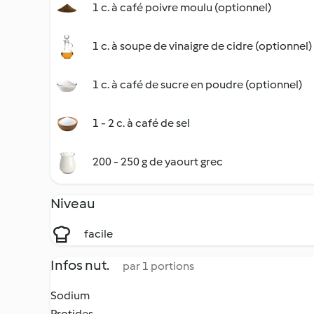
1 c. à café poivre moulu (optionnel)
1 c. à soupe de vinaigre de cidre (optionnel)
1 c. à café de sucre en poudre (optionnel)
1 - 2 c. à café de sel
200 - 250 g de yaourt grec
Niveau
facile
Infos nut.
par 1 portions
Sodium
Protides