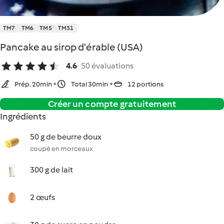
TM7
TM6
TM5
TM31
Pancake au sirop d'érable (USA)
4.6
50 évaluations
Prép. 20min
Total 30min
12 portions
Créer un compte gratuitement
Ingrédients
50 g de beurre doux
coupé en morceaux
300 g de lait
2 œufs