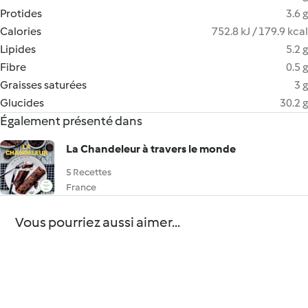
Protides
3.6 g
Calories
752.8 kJ / 179.9 kcal
Lipides
5.2 g
Fibre
0.5 g
Graisses saturées
3 g
Glucides
30.2 g
Également présenté dans
La Chandeleur à travers le monde
5 Recettes
France
Vous pourriez aussi aimer...