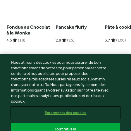
Fondue au Chocolat
Pancake fluffy
Pâte à cooki
à la Wonka
4.5
(18)
2.8
(25)
3.7
(100)
Nous utilisons des cookies pour nous assurer du bon
fonctionnement de notre site, pour personnaliser notre
© Copyright 2026
contenu et nos publicités, pour proposer des
fonctionnalités adaptées sur les réseaux sociaux et afin
Conditions d'utilisation
d’analyser notre trafic. Nous partageons également des
Politique de confidentialité
informations quant à votre navigation sur notre site avec
Non-responsabilité
nos partenaires analytiques, publicitaires et de réseaux
sociaux.
Mentions légales
Cookies
Paramètres des cookies
Contenu du rapport
Résilier le contrat
Tout refuser