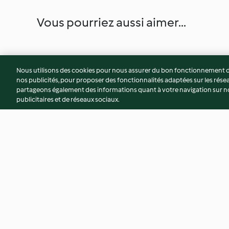
Vous pourriez aussi aimer...
Nous utilisons des cookies pour nous assurer du bon fonctionnement de
nos publicités, pour proposer des fonctionnalités adaptées sur les résea
partageons également des informations quant à votre navigation sur not
publicitaires et de réseaux sociaux.
Spaghetti de poire sur lit
Pain aux oignons b
chocolaté
3.9
(8)
4.5
(4)