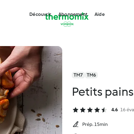
Découvrir
Abonnement
Aide
TM7
TM6
Petits pains
4.6
16 éva
Prép. 15min