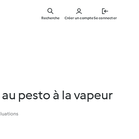
Skip
to
Recherche
Créer un compte
Se connecter
main
content
 au pesto à la vapeur
luations