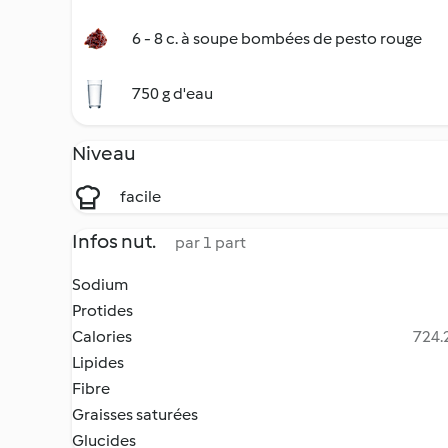
6 - 8 c. à soupe bombées de pesto rouge
750 g d'eau
Niveau
facile
Infos nut.
par 1 part
Sodium
Protides
Calories
724.2
Lipides
Fibre
Graisses saturées
Glucides