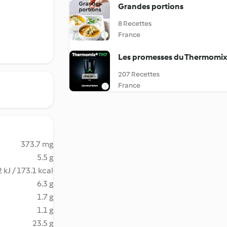
Grandes portions
8 Recettes
France
Les promesses du Thermomi
207 Recettes
France
373.7 mg
5.5 g
 kJ / 173.1 kcal
6.3 g
1.7 g
1.1 g
23.5 g