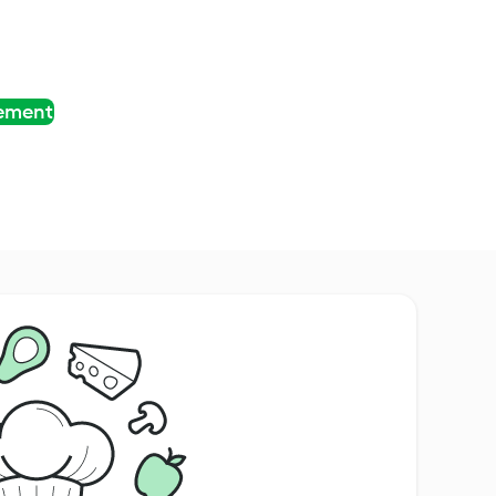
tement