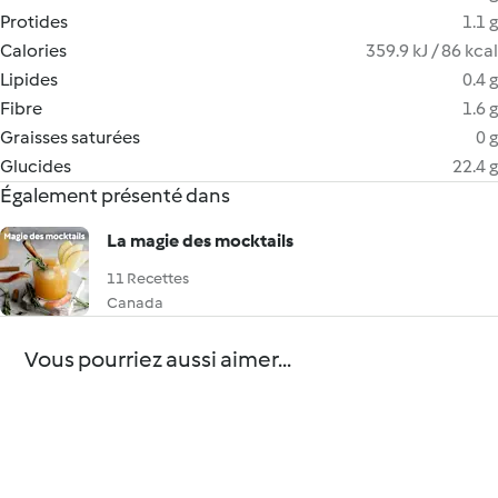
Protides
1.1 g
Calories
359.9 kJ / 86 kcal
Lipides
0.4 g
Fibre
1.6 g
Graisses saturées
0 g
Glucides
22.4 g
Également présenté dans
La magie des mocktails
11 Recettes
Canada
Vous pourriez aussi aimer...