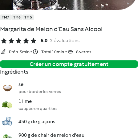
TM7
TM6
TM5
Margarita de Melon d'Eau Sans Alcool
5.0
2 évaluations
Prép. 5min
Total 10min
8 verres
Créer un compte gratuitement
Ingrédients
sel
pour border les verres
1 lime
coupée en quartiers
450 g de glaçons
900 g de chair de melon d'eau