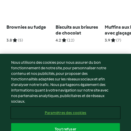
Brownies au fudge
Biscuits aux brisures
Muffins aux 
de chocolat
avec glaçag
3.8
(5)
4.2
(12)
3.9
(7)
Nous utilisons des cookies pour nous assurer du bon
fonctionnement de notre site, pour personnaliser notre
© Copyright 2026
contenu et nos publicités, pour proposer des
fonctionnalités adaptées sur les réseaux sociaux et afin
Conditions d'utilisation
d’analyser notre trafic. Nous partageons également des
Politique de confidentialité
informations quant à votre navigation sur notre site avec
Non-responsabilité
nos partenaires analytiques, publicitaires et de réseaux
sociaux.
Mentions légales
Cookies
Paramètres des cookies
Contenu du rapport
Résilier le contrat
Tout refuser