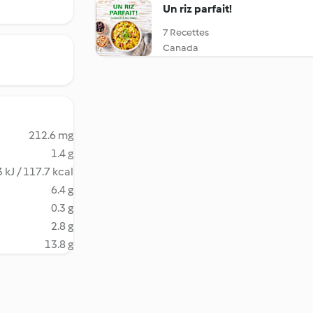
Un riz parfait!
7 Recettes
Canada
212.6 mg
1.4 g
 kJ / 117.7 kcal
6.4 g
0.3 g
2.8 g
13.8 g