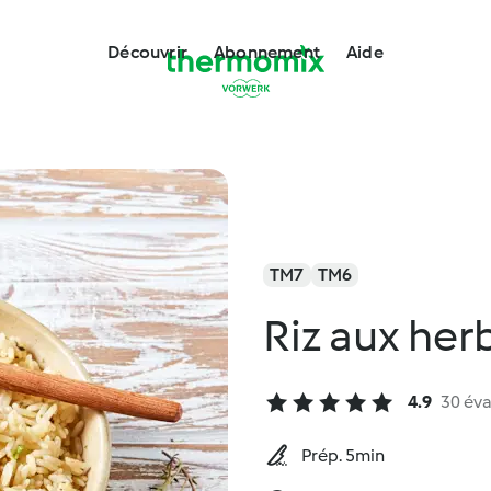
Découvrir
Abonnement
Aide
TM7
TM6
Riz aux her
4.9
30 éva
Prép. 5min