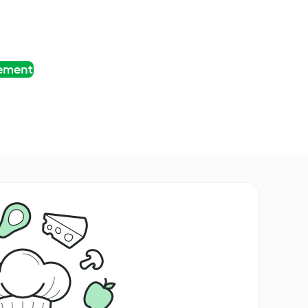
tement