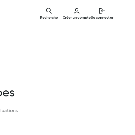
Skip
to
Recherche
Créer un compte
Se connecter
main
content
bes
luations