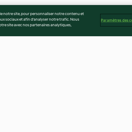
 notre site, pour personnaliser notre contenu et
ux sociaux et afin d’analyser notre trafic. Nous
Paramètres des c
re site avec nos partenaires analytiques,
s de
Jus vert super boosté
Muffins aux ble
glaçage citronn
4.0
(1)
3.9
(7)