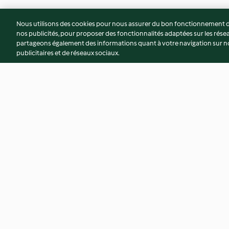
Nous utilisons des cookies pour nous assurer du bon fonctionnement de
nos publicités, pour proposer des fonctionnalités adaptées sur les résea
partageons également des informations quant à votre navigation sur not
publicitaires et de réseaux sociaux.
Oeufs en coupelles à la vapeur
Biscuits aux brisure
chocolat
4.0
(2)
4.2
(12)
© Copyright 2026