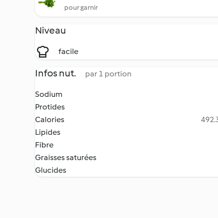
pour garnir
Niveau
facile
Infos nut.
par 1 portion
Sodium
Protides
Calories
492.3
Lipides
Fibre
Graisses saturées
Glucides