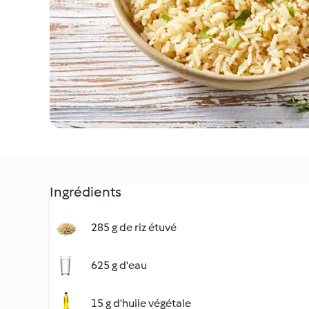
Ingrédients
285 g de riz étuvé
625 g d'eau
15 g d'huile végétale