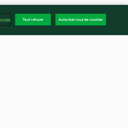
ookies
Tout refuser
Autoriser tous les cookies
uets avec
Mocktail aux fraises et aux
é
limes
4.7
(3)