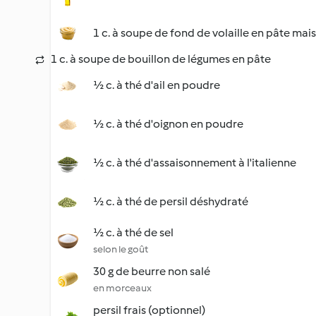
1 c. à soupe de fond de volaille en pâte mai
1 c. à soupe de bouillon de légumes en pâte
½ c. à thé d'ail en poudre
½ c. à thé d'oignon en poudre
½ c. à thé d'assaisonnement à l'italienne
½ c. à thé de persil déshydraté
½ c. à thé de sel
selon le goût
30 g de beurre non salé
en morceaux
persil frais (optionnel)