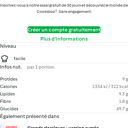
Inscrivez-vous à notre essai gratuit de 30 jours et découvrez le monde de
Cookidoo®. Sans engagement.
Créer un compte gratuitement
Plus d’informations
Niveau
facile
Infos nut.
par 1 portion
Protides
9 g
Calories
1354 kJ / 322 kcal
Lipides
9.3 g
Fibre
1.8 g
Glucides
49.7 g
Également présenté dans
Grands classiques - version sucrée