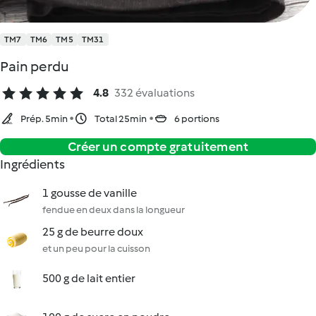
TM7
TM6
TM5
TM31
Pain perdu
4.8
332 évaluations
Prép. 5min
Total 25min
6 portions
Créer un compte gratuitement
Ingrédients
1 gousse de vanille
fendue en deux dans la longueur
25 g de beurre doux
et un peu pour la cuisson
500 g de lait entier