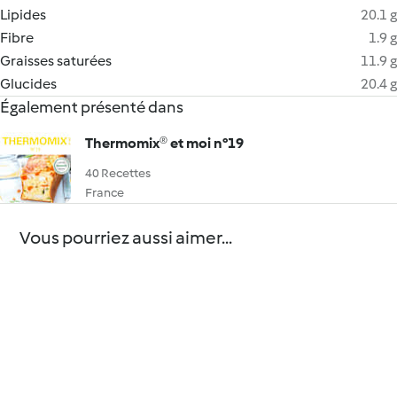
Lipides
20.1 g
Fibre
1.9 g
Graisses saturées
11.9 g
Glucides
20.4 g
Également présenté dans
Thermomix® et moi n°19
40 Recettes
France
Vous pourriez aussi aimer...