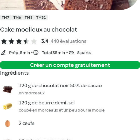
TM7
TM6
TM5
TM31
Cake moelleux au chocolat
3.4
440 évaluations
Prép. 5min
Total 35min
8 parts
Créer un compte gratuitement
Ingrédients
120 g de chocolat noir 50% de cacao
en morceaux
120 g de beurre demi-sel
coupé en morceaux et un peu pour le moule
2 œufs