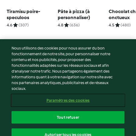
Tiramisu poire-
Pâte à pizza (à
Chocolat c
speculoos
personnaliser)
onctueux
4.6
(307)
4.8
(636)
4.5
(480)
Nous utilisons des cookies pour nous assurer du bon
fonctionnement de notre site, pour personnaliser notre
© Copyright 2026
contenu et nos publicités, pour proposer des
fonctionnalités adaptées sur les réseaux sociaux et afin
Conditions d'utilisation
d’analyser notre trafic. Nous partageons également des
Politique de confidentialité
informations quant à votre navigation sur notre site avec
Non-responsabilité
nos partenaires analytiques, publicitaires et de réseaux
sociaux.
Mentions légales
Cookies
Paramètres des cookies
Contenu du rapport
Résilier le contrat
Tout refuser
Déclaration d'accessibilité
français
Autoriser tous les cookies