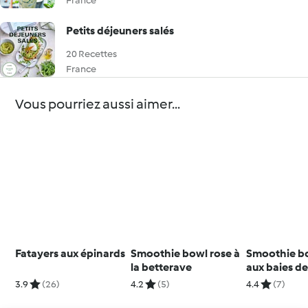
France
Petits déjeuners salés
20 Recettes
France
Vous pourriez aussi aimer...
Fatayers aux épinards
Smoothie bowl rose à
Smoothie bo
la betterave
aux baies de
3.9
(26)
4.2
(5)
4.4
(7)