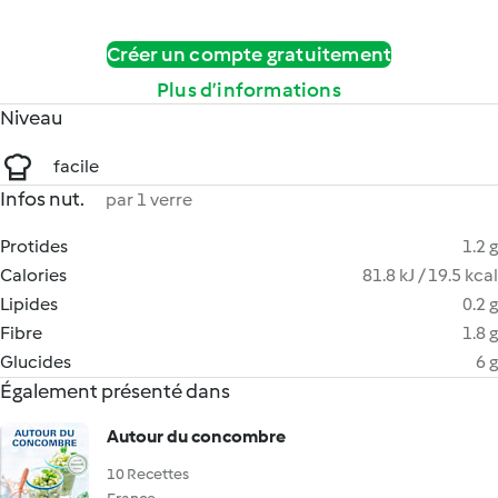
Créer un compte gratuitement
Plus d’informations
Niveau
facile
Infos nut.
par 1 verre
Protides
1.2 g
Calories
81.8 kJ / 19.5 kcal
Lipides
0.2 g
Fibre
1.8 g
Glucides
6 g
Également présenté dans
Autour du concombre
10 Recettes