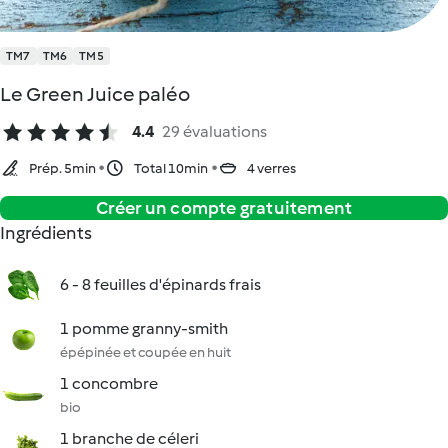
TM7
TM6
TM5
Le Green Juice paléo
4.4
29 évaluations
Prép. 5min
Total 10min
4 verres
Créer un compte gratuitement
Ingrédients
6 - 8 feuilles d'épinards frais
1 pomme granny-smith
épépinée et coupée en huit
1 concombre
bio
1 branche de céleri