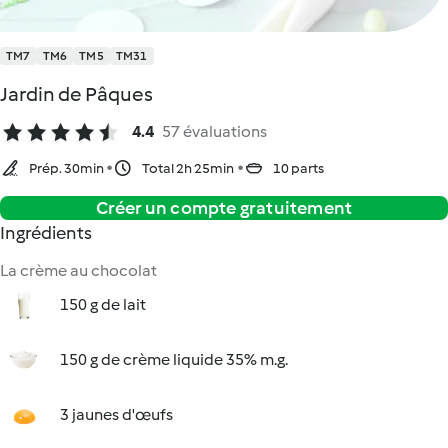
TM7
TM6
TM5
TM31
Jardin de Pâques
4.4
57 évaluations
Prép. 30min
Total 2h 25min
10 parts
Créer un compte gratuitement
Ingrédients
La crème au chocolat
150 g de lait
150 g de crème liquide 35% m.g.
3 jaunes d'œufs