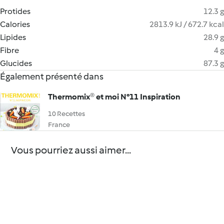
Protides
12.3 g
Calories
2813.9 kJ / 672.7 kcal
Lipides
28.9 g
Fibre
4 g
Glucides
87.3 g
Également présenté dans
Thermomix® et moi N°11 Inspiration
10 Recettes
France
Vous pourriez aussi aimer...