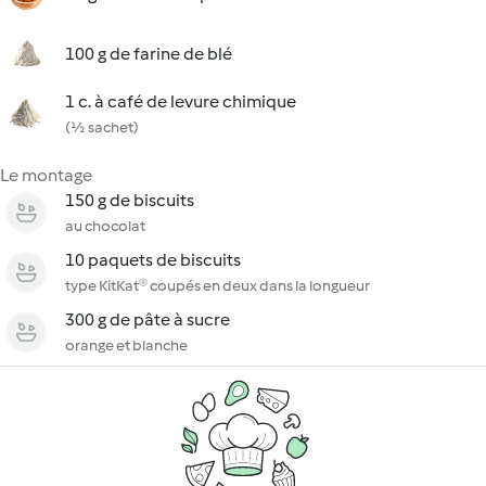
100 g de farine de blé
1 c. à café de levure chimique
(½ sachet)
Le montage
150 g de biscuits
au chocolat
10 paquets de biscuits
type KitKat® coupés en deux dans la longueur
300 g de pâte à sucre
orange et blanche