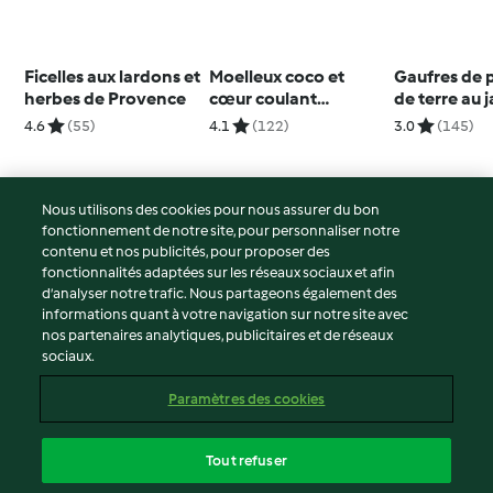
Ficelles aux lardons et
Moelleux coco et
Gaufres de
herbes de Provence
cœur coulant
de terre au
chocolat
4.6
(55)
4.1
(122)
3.0
(145)
Nous utilisons des cookies pour nous assurer du bon
fonctionnement de notre site, pour personnaliser notre
© Copyright 2026
contenu et nos publicités, pour proposer des
fonctionnalités adaptées sur les réseaux sociaux et afin
Conditions d'utilisation
d’analyser notre trafic. Nous partageons également des
Politique de confidentialité
informations quant à votre navigation sur notre site avec
Non-responsabilité
nos partenaires analytiques, publicitaires et de réseaux
sociaux.
Mentions légales
Cookies
Paramètres des cookies
Contenu du rapport
Résilier le contrat
Tout refuser
Déclaration d'accessibilité