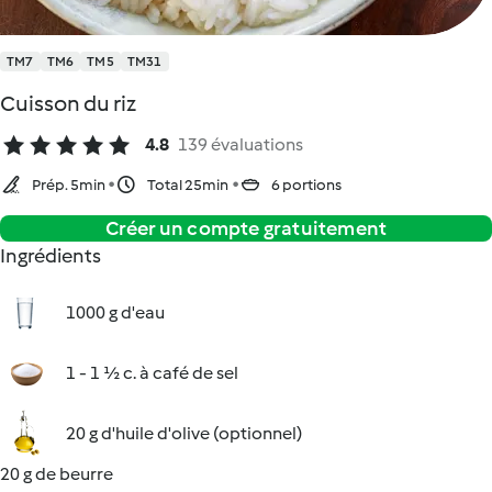
TM7
TM6
TM5
TM31
Cuisson du riz
4.8
139 évaluations
Prép. 5min
Total 25min
6 portions
Créer un compte gratuitement
Ingrédients
1000 g d'eau
1 - 1 ½ c. à café de sel
20 g d'huile d'olive (optionnel)
20 g de beurre