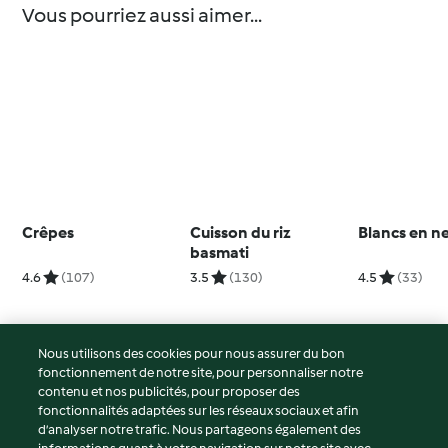
Vous pourriez aussi aimer...
Crêpes
Cuisson du riz
Blancs en n
basmati
4.6
(107)
3.5
(130)
4.5
(33)
Nous utilisons des cookies pour nous assurer du bon
fonctionnement de notre site, pour personnaliser notre
© Copyright 2026
contenu et nos publicités, pour proposer des
fonctionnalités adaptées sur les réseaux sociaux et afin
Conditions d'utilisation
d’analyser notre trafic. Nous partageons également des
Politique de confidentialité