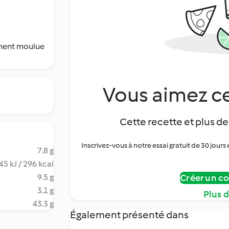
ement moulue
Vous aimez ce
Cette recette et plus de
Inscrivez-vous à notre essai gratuit de 30 jo
7.8 g
45 kJ / 296 kcal
9.5 g
Créer un c
3.1 g
Plus 
43.3 g
Également présenté dans