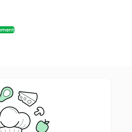
tement