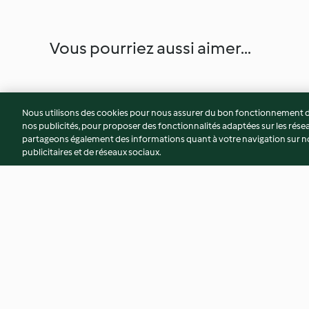
Vous pourriez aussi aimer...
Nous utilisons des cookies pour nous assurer du bon fonctionnement de
nos publicités, pour proposer des fonctionnalités adaptées sur les résea
partageons également des informations quant à votre navigation sur not
publicitaires et de réseaux sociaux.
Sauce béchamel
Cuisson du riz basm
4.9
(397)
3.5
(130)