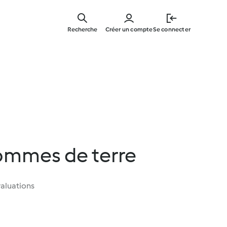
Skip
to
Recherche
Créer un compte
Se connecter
main
content
ommes de terre
aluations