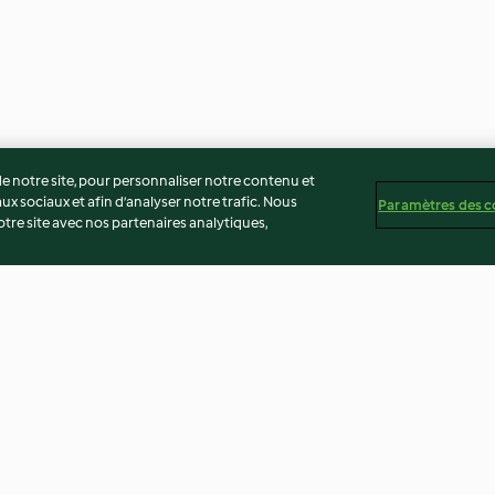
 notre site, pour personnaliser notre contenu et
ux sociaux et afin d’analyser notre trafic. Nous
Paramètres des c
re site avec nos partenaires analytiques,
ati
Blancs en neige
Pâte à crêpe
4.5
(33)
4.6
(81)