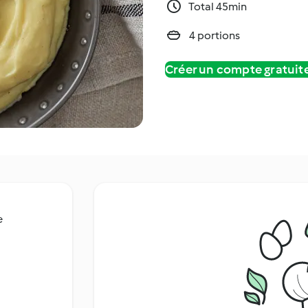
Total 45min
4 portions
Créer un compte gratui
e