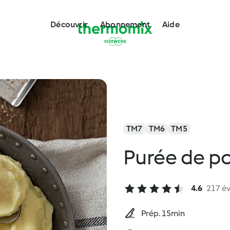
Découvrir
Abonnement
Aide
TM7
TM6
TM5
Purée de p
4.6
217 év
Prép. 15min