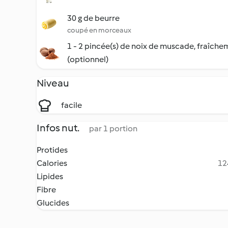
30 g de beurre
coupé en morceaux
1 - 2 pincée(s) de noix de muscade, fraîch
(optionnel)
Niveau
facile
Infos nut.
par 1 portion
Protides
Calories
12
Lipides
Fibre
Glucides