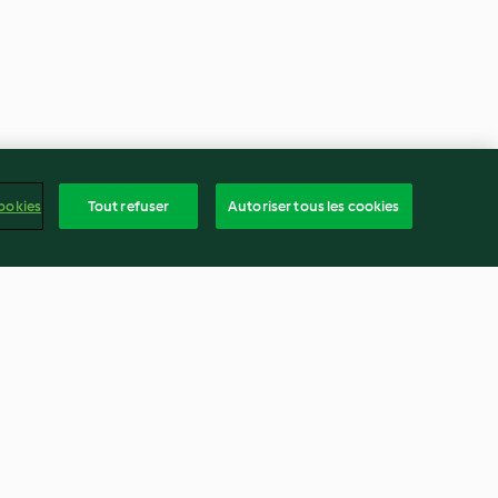
ookies
Tout refuser
Autoriser tous les cookies
Gratin de chou-fleur
4.8
(233)