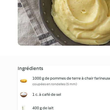
Ingrédients
1000 g de pommes de terre à chair farineus
coupées en rondelles (5 mm)
1 c. à café de sel
400 g de lait