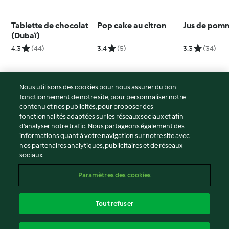
Tablette de chocolat
Pop cake au citron
Jus de pom
(Dubaï)
4.3
(44)
3.4
(5)
3.3
(34)
Nous utilisons des cookies pour nous assurer du bon
fonctionnement de notre site, pour personnaliser notre
© Copyright 2026
contenu et nos publicités, pour proposer des
fonctionnalités adaptées sur les réseaux sociaux et afin
Conditions d'utilisation
d’analyser notre trafic. Nous partageons également des
Politique de confidentialité
informations quant à votre navigation sur notre site avec
Non-responsabilité
nos partenaires analytiques, publicitaires et de réseaux
sociaux.
Mentions légales
Cookies
Paramètres des cookies
Contenu du rapport
Résilier le contrat
Tout refuser
Déclaration d'accessibilité