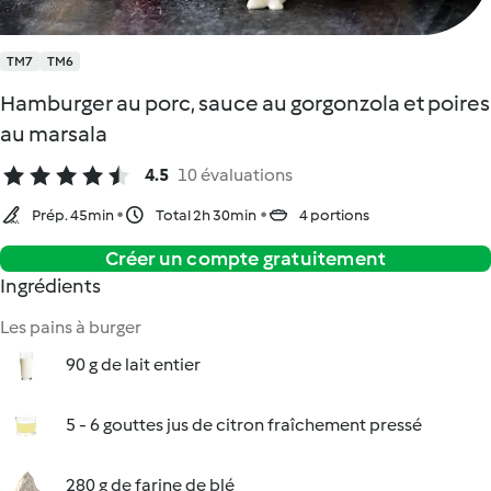
TM7
TM6
Hamburger au porc, sauce au gorgonzola et poires
au marsala
4.5
10 évaluations
Prép. 45min
Total 2h 30min
4 portions
Créer un compte gratuitement
Ingrédients
Les pains à burger
90 g de lait entier
5 - 6 gouttes jus de citron fraîchement pressé
280 g de farine de blé