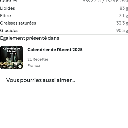
Calories
5592.3 kJ / 1336.6 kcal
Lipides
83 g
Fibre
7.1 g
Graisses saturées
33.3 g
Glucides
90.5 g
Également présenté dans
Calendrier de l'Avent 2025
21 Recettes
France
Vous pourriez aussi aimer...