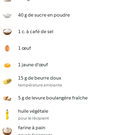
40 g de sucre en poudre
1 c. à café de sel
1 œuf
1 jaune d'œuf
15 g de beurre doux
température ambiante
5 g de levure boulangère fraîche
huile végétale
pour le récipient
farine à pain
pour le façonnage