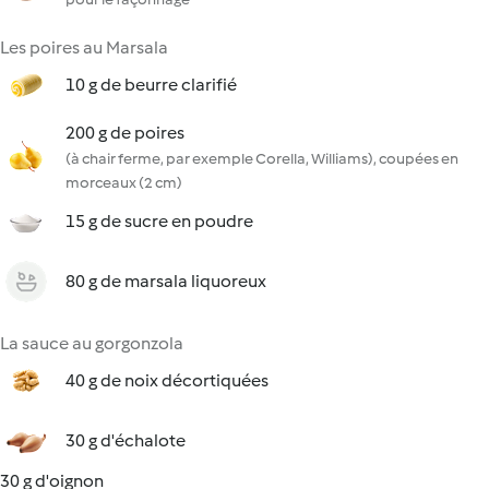
Les poires au Marsala
10 g de beurre clarifié
200 g de poires
(à chair ferme, par exemple Corella, Williams), coupées en
morceaux (2 cm)
15 g de sucre en poudre
80 g de marsala liquoreux
La sauce au gorgonzola
40 g de noix décortiquées
30 g d'échalote
30 g d'oignon