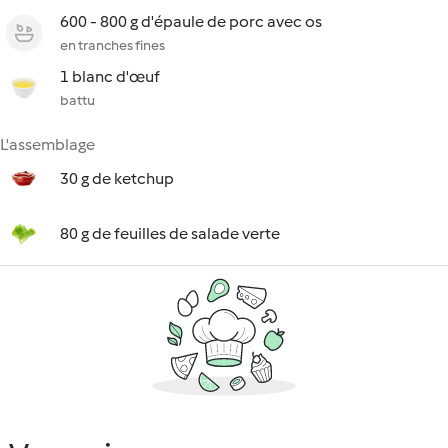
600 - 800 g d'épaule de porc avec os
en tranches fines
1 blanc d'œuf
battu
L'assemblage
30 g de ketchup
80 g de feuilles de salade verte