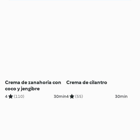
Crema de zanahoria con
Crema de cilantro
coco y jengibre
4
(110)
30min
4
(55)
30min