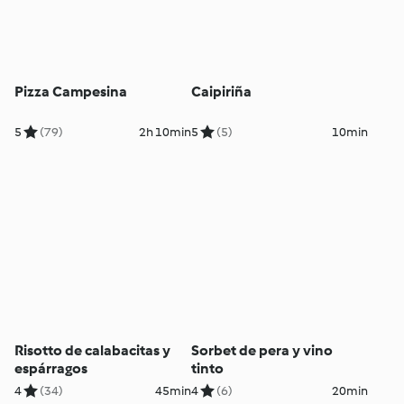
Pizza Campesina
Caipiriña
5
(79)
2h 10min
5
(5)
10min
Risotto de calabacitas y
Sorbet de pera y vino
espárragos
tinto
4
(34)
45min
4
(6)
20min