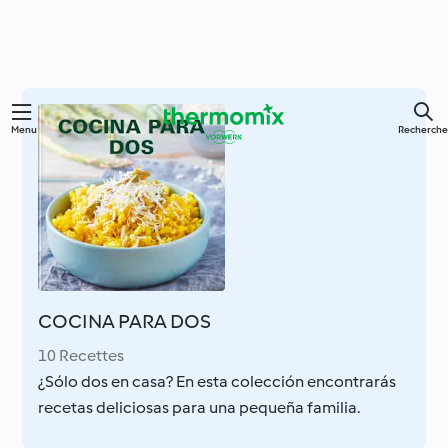
Skip
Menu
Recherche
to
main
content
COCINA PARA DOS
10 Recettes
¿Sólo dos en casa? En esta colección encontrarás
recetas deliciosas para una pequeña familia.