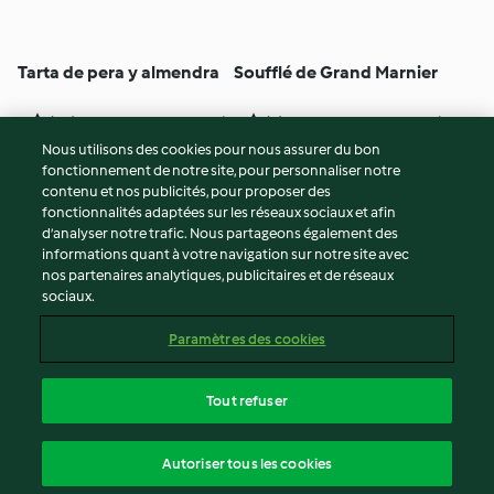
Tarta de pera y almendra
Soufflé de Grand Marnier
4
(31)
25min
3
(6)
35min
Nous utilisons des cookies pour nous assurer du bon
fonctionnement de notre site, pour personnaliser notre
© Copyright 2026
contenu et nos publicités, pour proposer des
fonctionnalités adaptées sur les réseaux sociaux et afin
Conditions d'utilisation
d’analyser notre trafic. Nous partageons également des
Politique de confidentialité
informations quant à votre navigation sur notre site avec
Non-responsabilité
nos partenaires analytiques, publicitaires et de réseaux
sociaux.
Mentions légales
Cookies
Paramètres des cookies
Contenu du rapport
Résilier le contrat
Tout refuser
Déclaration d'accessibilité
français
Autoriser tous les cookies