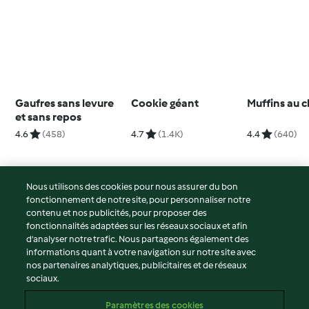
Gaufres sans levure
Cookie géant
Muffins au 
et sans repos
4.6
(458)
4.7
(1.4K)
4.4
(640)
Nous utilisons des cookies pour nous assurer du bon
fonctionnement de notre site, pour personnaliser notre
© Copyright 2026
contenu et nos publicités, pour proposer des
fonctionnalités adaptées sur les réseaux sociaux et afin
Conditions d'utilisation
d’analyser notre trafic. Nous partageons également des
Politique de confidentialité
informations quant à votre navigation sur notre site avec
Non-responsabilité
nos partenaires analytiques, publicitaires et de réseaux
sociaux.
Mentions légales
Cookies
Paramètres des cookies