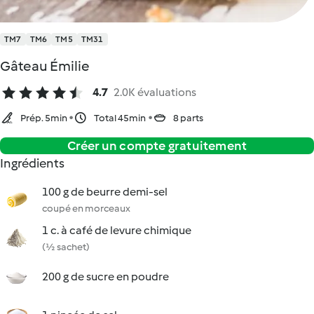
TM7
TM6
TM5
TM31
Gâteau Émilie
4.7
2.0K évaluations
Prép. 5min
Total 45min
8 parts
Créer un compte gratuitement
Ingrédients
100 g de beurre demi-sel
coupé en morceaux
1 c. à café de levure chimique
(½ sachet)
200 g de sucre en poudre