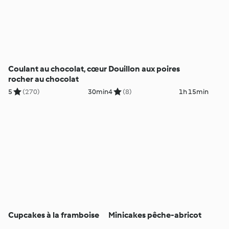
Coulant au chocolat, cœur
Douillon aux poires
rocher au chocolat
5
(270)
30min
4
(8)
1h 15min
Cupcakes à la framboise
Minicakes pêche-abricot