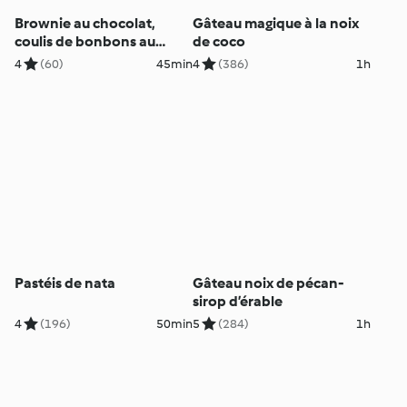
Brownie au chocolat,
Gâteau magique à la noix
coulis de bonbons au
de coco
caramel
4
(60)
45min
4
(386)
1h
Pastéis de nata
Gâteau noix de pécan-
sirop d’érable
4
(196)
50min
5
(284)
1h