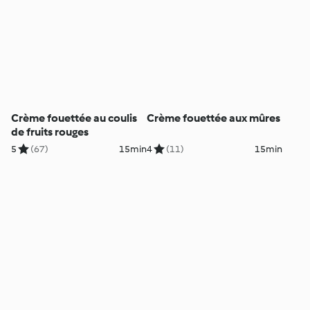
Crème fouettée au coulis
Crème fouettée aux mûres
de fruits rouges
5
(67)
15min
4
(11)
15min