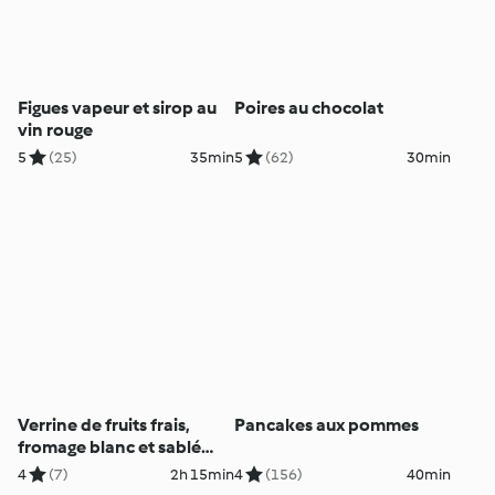
Figues vapeur et sirop au
Poires au chocolat
vin rouge
5
(25)
35min
5
(62)
30min
Verrine de fruits frais,
Pancakes aux pommes
fromage blanc et sablé
breton
4
(7)
2h 15min
4
(156)
40min