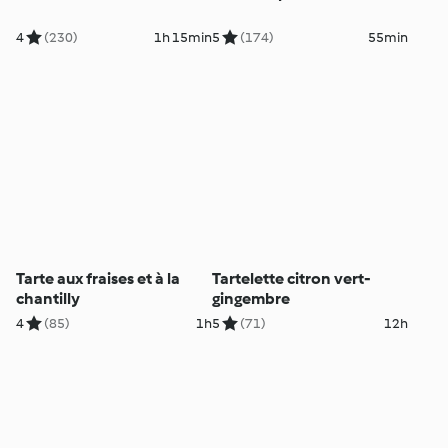
4
(230)
1h 15min
5
(174)
55min
Tarte aux fraises et à la
Tartelette citron vert-
chantilly
gingembre
4
(85)
1h
5
(71)
12h