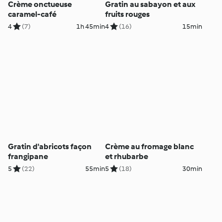
Crème onctueuse
Gratin au sabayon et aux
caramel-café
fruits rouges
4
(7)
1h 45min
4
(16)
15min
Gratin d'abricots façon
Crème au fromage blanc
frangipane
et rhubarbe
5
(22)
55min
5
(18)
30min