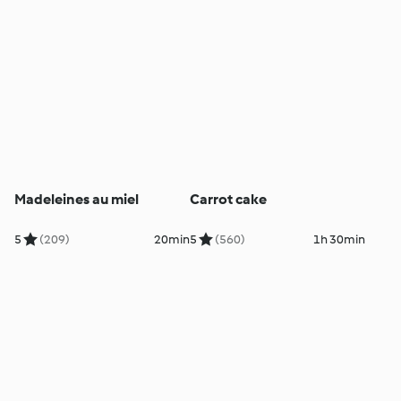
Madeleines au miel
Carrot cake
5
(209)
20min
5
(560)
1h 30min