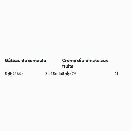
Gâteau de semoule
Crème diplomate aux
fruits
5
(280)
2h 45min
5
(79)
1h