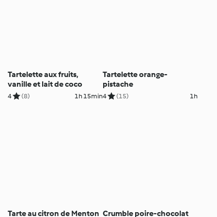
Tartelette aux fruits,
Tartelette orange-
vanille et lait de coco
pistache
4
(8)
1h 15min
4
(15)
1h
Tarte au citron de Menton
Crumble poire-chocolat