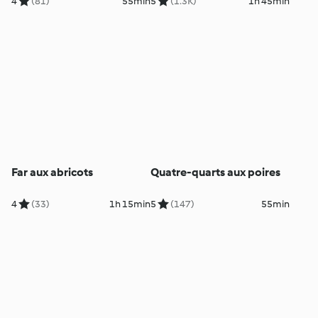
4
(81)
55min
5
(1.3K)
1h 45min
Far aux abricots
Quatre-quarts aux poires
4
(33)
1h 15min
5
(147)
55min