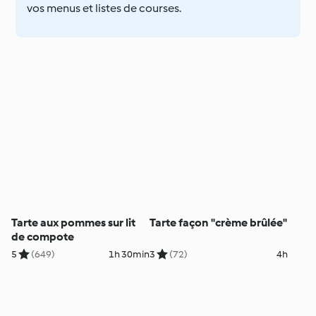
vos menus et listes de courses.
Tarte aux pommes sur lit
Tarte façon "crème brûlée"
de compote
5
(649)
1h 30min
3
(72)
4h