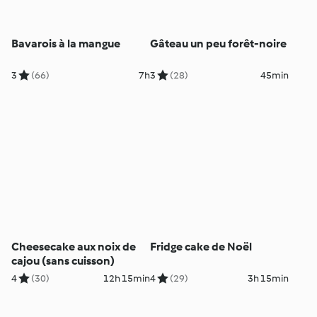
Bavarois à la mangue
Gâteau un peu forêt-noire
3
(66)
7h
3
(28)
45min
Cheesecake aux noix de
Fridge cake de Noël
cajou (sans cuisson)
4
(30)
12h 15min
4
(29)
3h 15min