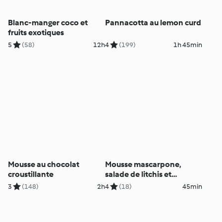
Blanc-manger coco et
Pannacotta au lemon curd
fruits exotiques
5
(58)
12h
4
(199)
1h 45min
Mousse au chocolat
Mousse mascarpone,
croustillante
salade de litchis et
mangue au miel
3
(148)
2h
4
(18)
45min