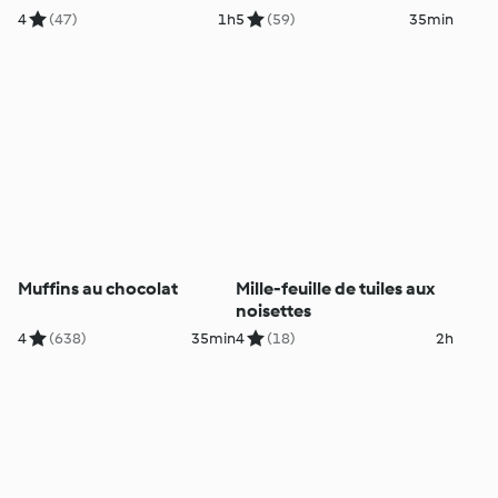
4
(47)
1h
5
(59)
35min
Muffins au chocolat
Mille-feuille de tuiles aux
noisettes
4
(638)
35min
4
(18)
2h