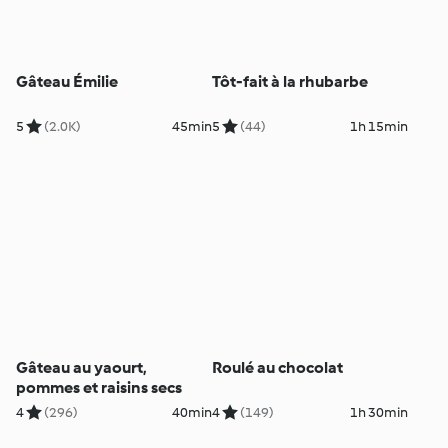
Gâteau Émilie
Tôt-fait à la rhubarbe
5
(2.0K)
45min
5
(44)
1h 15min
Gâteau au yaourt,
Roulé au chocolat
pommes et raisins secs
4
(296)
40min
4
(149)
1h 30min