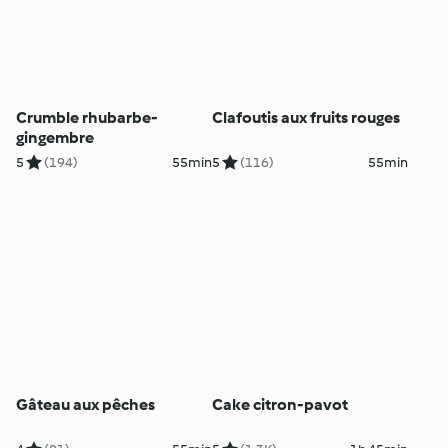
Crumble rhubarbe-
Clafoutis aux fruits rouges
gingembre
5
(194)
55min
5
(116)
55min
Gâteau aux pêches
Cake citron-pavot