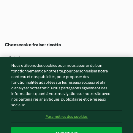
Cheesecake fraise-ricotta
4
(44)
1h
Nous utilisons des cookies pour nous assurer du bon
fonctionnement de notre site, pour personnaliser notre
© Copyright 2026
contenu et nos publicités, pour proposer des
fonctionnalités adaptées sur les réseaux sociaux et afin
Conditions d'utilisation
d’analyser notre trafic. Nous partageons également des
Politique de confidentialité
informations quant à votre navigation sur notre site avec
Non-responsabilité
nos partenaires analytiques, publicitaires et de réseaux
sociaux.
Mentions légales
Cookies
Paramètres des cookies
Contenu du rapport
Résilier le contrat