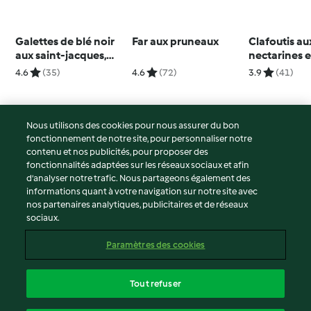
Galettes de blé noir
Far aux pruneaux
Clafoutis au
aux saint-jacques,
nectarines 
sauce à l'andouille
4.6
(35)
4.6
(72)
3.9
(41)
Nous utilisons des cookies pour nous assurer du bon
fonctionnement de notre site, pour personnaliser notre
© Copyright 2026
contenu et nos publicités, pour proposer des
fonctionnalités adaptées sur les réseaux sociaux et afin
Conditions d'utilisation
d’analyser notre trafic. Nous partageons également des
Politique de confidentialité
informations quant à votre navigation sur notre site avec
Non-responsabilité
nos partenaires analytiques, publicitaires et de réseaux
sociaux.
Mentions légales
Cookies
Paramètres des cookies
Contenu du rapport
Résilier le contrat
Tout refuser
Déclaration d'accessibilité