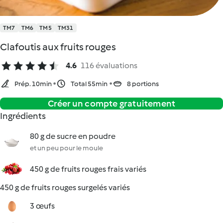
TM7
TM6
TM5
TM31
Clafoutis aux fruits rouges
4.6
116 évaluations
Prép. 10min
Total 55min
8 portions
Créer un compte gratuitement
Ingrédients
80 g de sucre en poudre
et un peu pour le moule
450 g de fruits rouges frais variés
450 g de fruits rouges surgelés variés
3 œufs