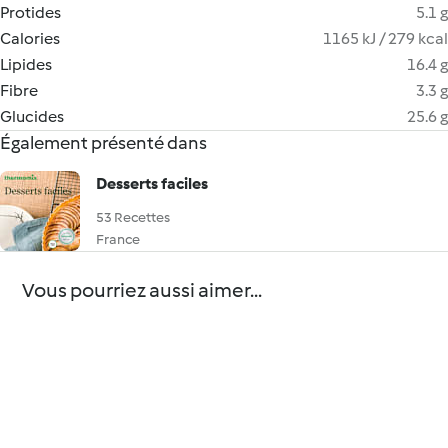
Protides
5.1 g
Calories
1165 kJ / 279 kcal
Lipides
16.4 g
Fibre
3.3 g
Glucides
25.6 g
Également présenté dans
Desserts faciles
53 Recettes
France
Vous pourriez aussi aimer...