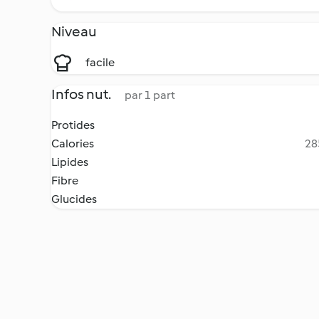
Niveau
facile
Infos nut.
par 1 part
Protides
Calories
28
Lipides
Fibre
Glucides