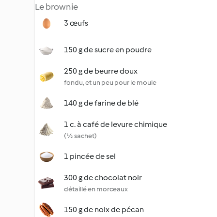
Le brownie
3 œufs
150 g de sucre en poudre
250 g de beurre doux
fondu, et un peu pour le moule
140 g de farine de blé
1 c. à café de levure chimique
(½ sachet)
1 pincée de sel
300 g de chocolat noir
détaillé en morceaux
150 g de noix de pécan