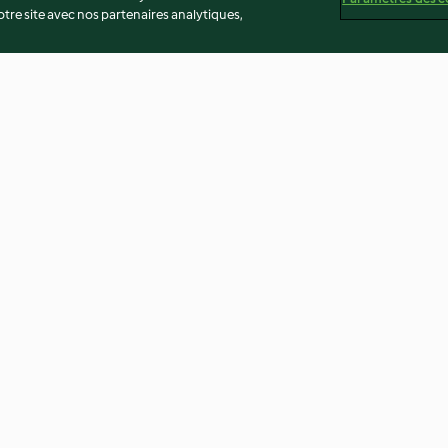
re site avec nos partenaires analytiques,
hocolats,
Chocolat viennois
Sorbet Tagada
oises
3.5
(25)
3.8
(85)
té
Non-responsabilité
Mentions légales
Cookies
Co