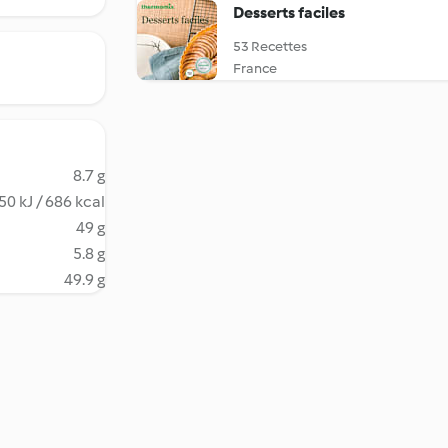
Desserts faciles
53 Recettes
France
8.7 g
50 kJ / 686 kcal
49 g
5.8 g
49.9 g