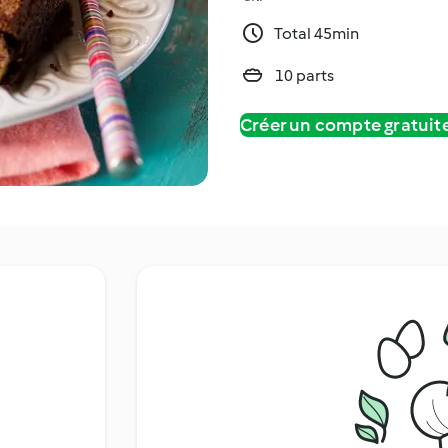
Total 45min
10 parts
Créer un compte gratui