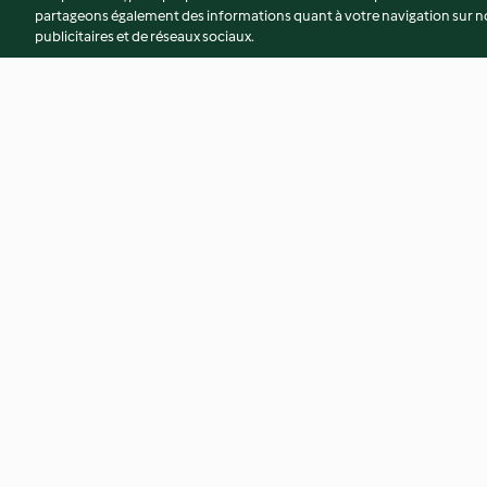
partageons également des informations quant à votre navigation sur not
publicitaires et de réseaux sociaux.
Coulant chocolat au cœur
Verrines aux deux c
caramel
speculoos et framb
4.6
(74)
3.6
(43)
© Copyright 2026
Conditions d'utilisation
Politique de confidentiali
Déclaration d'accessibilité