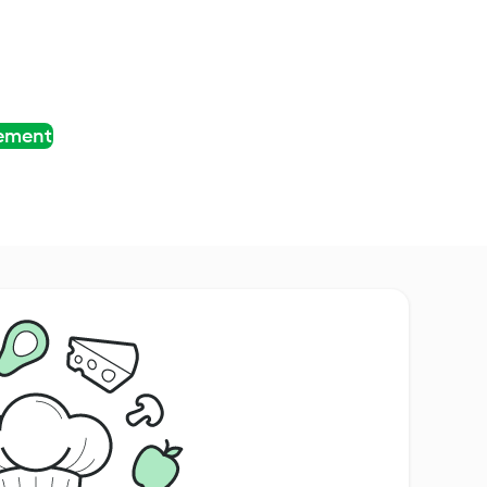
tement