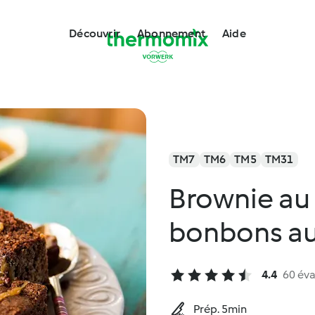
Découvrir
Abonnement
Aide
TM7
TM6
TM5
TM31
Brownie au 
bonbons au
4.4
60 éva
Prép. 5min