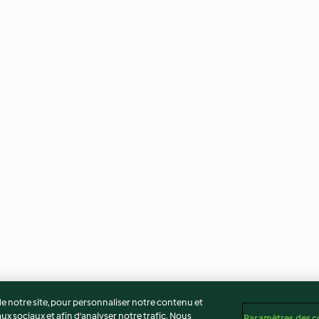
 notre site, pour personnaliser notre contenu et
ux sociaux et afin d’analyser notre trafic. Nous
Paramètres des c