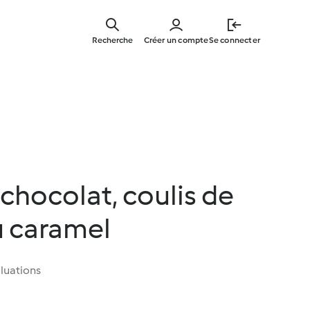
Skip
to
Recherche
Créer un compte
Se connecter
main
content
chocolat, coulis de
 caramel
luations