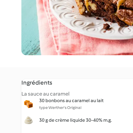
Ingrédients
La sauce au caramel
30 bonbons au caramel au lait
type Werther's Original
30 g de crème liquide 30-40% m.g.