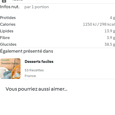
Infos nut.
par 1 portion
Protides
4 g
Calories
1250 kJ / 298 kcal
Lipides
13.9 g
Fibre
3.9 g
Glucides
38.5 g
Également présenté dans
Desserts faciles
53 Recettes
France
Vous pourriez aussi aimer...