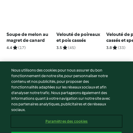
Soupe de melon au
Velouté de poireaux
Velouté de 
magret de canard
et pois cassés
cassés et sp
croustillant
4.4
(17)
3.5
(45)
3.8
(33)
Nous utilisons des cookies pour nous assurer du bon
fonctionnement de notre site, pour personnaliser notre
© Copyright 2026
contenu et nos publicités, pour proposer des
fonctionnalités adaptées sur les réseaux sociaux et afin
Conditions d'utilisation
d’analyser notre trafic. Nous partageons également des
Politique de confidentialité
informations quant à votre navigation sur notre site avec
Non-responsabilité
nos partenaires analytiques, publicitaires et de réseaux
sociaux.
Mentions légales
Cookies
Paramètres des cookies
Contenu du rapport