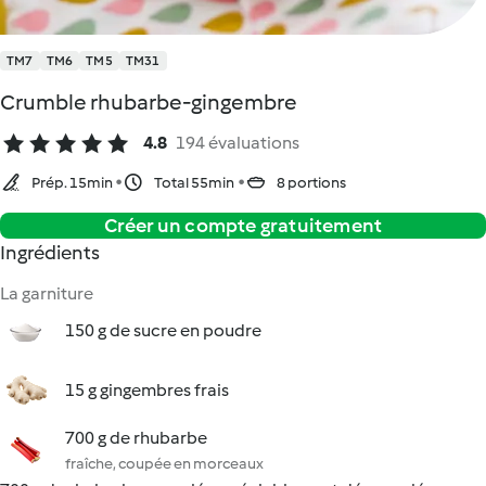
TM7
TM6
TM5
TM31
Crumble rhubarbe-gingembre
4.8
194 évaluations
Prép. 15min
Total 55min
8 portions
Créer un compte gratuitement
Ingrédients
La garniture
150 g de sucre en poudre
15 g gingembres frais
700 g de rhubarbe
fraîche, coupée en morceaux