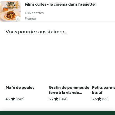
Films cultes - le cinéma dans l'assiette !
18 Recettes
France
Vous pourriez aussi aimer...
Mafé de poulet
Gratin de pommes de
Petits parm
terre à la viande
bœuf
hachée
4.2
(242)
3.7
(104)
3.6
(55)