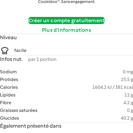
Cookidoo®. Sans engagement.
Créer un compte gratuitement
Plus d’informations
Niveau
facile
Infos nut.
par 1 portion
Sodium
0 mg
Protides
25.5 g
Calories
1604.2 kJ / 381 kcal
Lipides
12 g
Fibre
4.2 g
Graisses saturées
0 g
Glucides
40.2 g
Également présenté dans