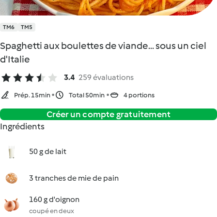
TM6
TM5
Spaghetti aux boulettes de viande... sous un ciel
d'Italie
3.4
259 évaluations
Prép. 15min
Total 50min
4 portions
Créer un compte gratuitement
Ingrédients
50 g de lait
3 tranches de mie de pain
160 g d'oignon
coupé en deux