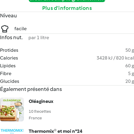
Plus d’informations
Niveau
facile
Infos nut.
par 1 litre
Protides
50 g
Calories
3428 kJ / 820 kcal
Lipides
60 g
Fibre
5 g
Glucides
20 g
Également présenté dans
Oléagineux
10 Recettes
France
Thermomix® et moi n°24