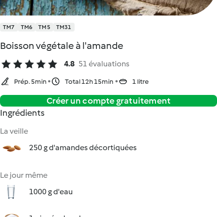
TM7
TM6
TM5
TM31
Boisson végétale à l'amande
4.8
51 évaluations
Prép. 5min
Total 12h 15min
1 litre
Créer un compte gratuitement
Ingrédients
La veille
250 g d'amandes décortiquées
Le jour même
1000 g d'eau