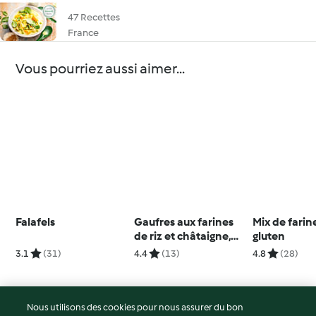
47 Recettes
France
Vous pourriez aussi aimer...
Falafels
Gaufres aux farines
Mix de farin
de riz et châtaigne,
gluten
sauce aux
3.1
(31)
4.4
(13)
4.8
(28)
champignons
Nous utilisons des cookies pour nous assurer du bon