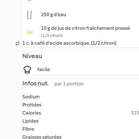
250 g d'eau
10 g de jus de citron fraîchement pressé
(1/2 citron)
1 c. à café d'acide ascorbique, (1/2 citron)
Niveau
facile
Infos nut.
par 1 portion
Sodium
Protides
Calories
323
Lipides
Fibre
Graisses saturées