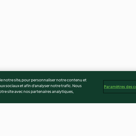
 notre site, pour personnaliser notre contenu et
ux sociaux et afin d’analyser notre trafic. Nous
Paramètres des c
re site avec nos partenaires analytiques,