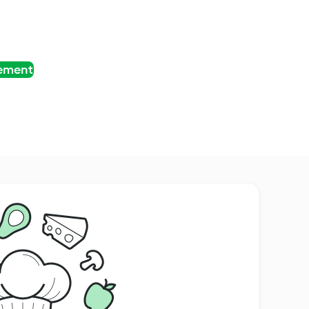
tement