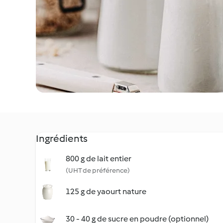
Ingrédients
800 g de lait entier
(UHT de préférence)
125 g de yaourt nature
30 - 40 g de sucre en poudre (optionnel)