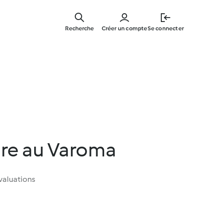
Skip
to
Recherche
Créer un compte
Se connecter
main
content
ure au Varoma
valuations