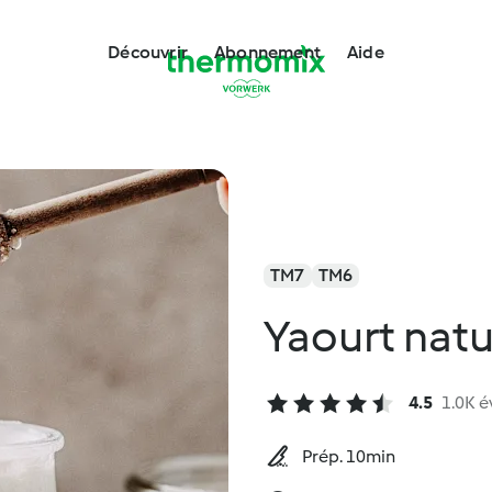
Découvrir
Abonnement
Aide
TM7
TM6
Yaourt nat
4.5
1.0K é
Prép. 10min