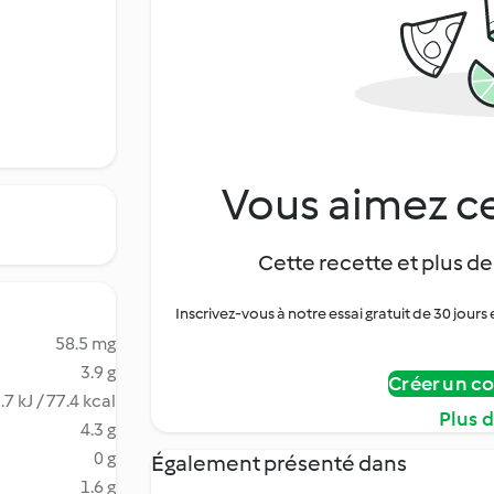
Vous aimez ce
Cette recette et plus de
Inscrivez-vous à notre essai gratuit de 30 jo
58.5 mg
3.9 g
Créer un c
.7 kJ / 77.4 kcal
Plus 
4.3 g
0 g
Également présenté dans
1.6 g