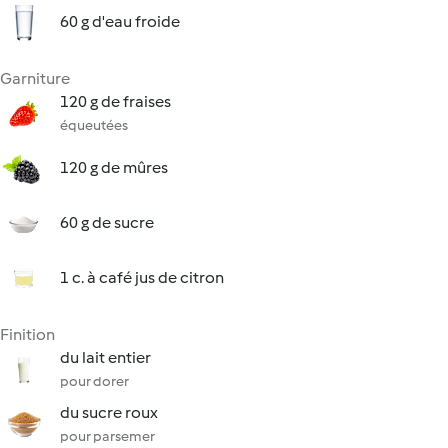
60 g d'eau froide
Garniture
120 g de fraises
équeutées
120 g de mûres
60 g de sucre
1 c. à café jus de citron
Finition
du lait entier
pour dorer
du sucre roux
pour parsemer