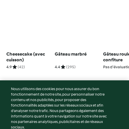
Cheesecake (avec
Gâteau marbré
Gâteau roulé
cuisson)
confiture
4.9
(42)
4.4
(295)
Pas d’évaluat
Nous utilisons des cookies pour nous assurer du bon
fonctionnement de notre site, pour personnaliser notre
© Copyright 2026
contenu et nos publicités, pour proposer des
fonctionnalités adaptées sur les réseaux sociaux et afin
Conditions d'utilisation
d’analyser notre trafic. Nous partageons également des
Politique de confidentialité
informations quant à votre navigation sur notre site avec
Non-responsabilité
nos partenaires analytiques, publicitaires et de réseaux
sociaux.