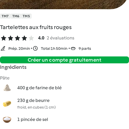
TM7
TM6
TM5
Tartelettes aux fruits rouges
4.0
2 évaluations
Prép. 20min
Total 1h 50min
9 parts
Créer un compte gratuitement
Ingrédients
Pâte
400 g de farine de blé
230 g de beurre
froid, en cubes (1 cm)
1 pincée de sel