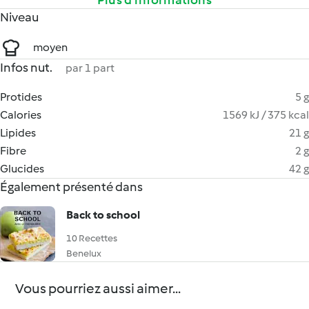
Plus d’informations
Niveau
moyen
Infos nut.
par 1 part
Protides
5 g
Calories
1569 kJ / 375 kcal
Lipides
21 g
Fibre
2 g
Glucides
42 g
Également présenté dans
Back to school
10 Recettes
Benelux
Vous pourriez aussi aimer...