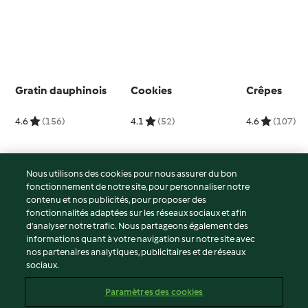
Gratin dauphinois
Cookies
Crêpes
4.6
(156)
4.1
(52)
4.6
(107)
Nous utilisons des cookies pour nous assurer du bon
fonctionnement de notre site, pour personnaliser notre
© Copyright 2026
contenu et nos publicités, pour proposer des
fonctionnalités adaptées sur les réseaux sociaux et afin
Conditions d'utilisation
d’analyser notre trafic. Nous partageons également des
Politique de confidentialité
informations quant à votre navigation sur notre site avec
Non-responsabilité
nos partenaires analytiques, publicitaires et de réseaux
sociaux.
Mentions légales
Cookies
Paramètres des cookies
Contenu du rapport