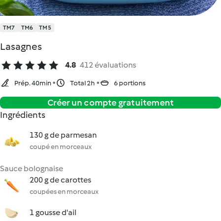
TM7
TM6
TM5
Lasagnes
4.8
412 évaluations
Prép. 40min
Total 2h
6 portions
Créer un compte gratuitement
Ingrédients
130 g de parmesan
coupé en morceaux
Sauce bolognaise
200 g de carottes
coupées en morceaux
1 gousse d'ail