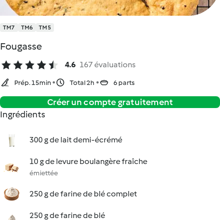
TM7
TM6
TM5
Fougasse
4.6
167 évaluations
Prép. 15min
Total 2h
6 parts
Créer un compte gratuitement
Ingrédients
300 g de lait demi-écrémé
10 g de levure boulangère fraîche
émiettée
250 g de farine de blé complet
250 g de farine de blé