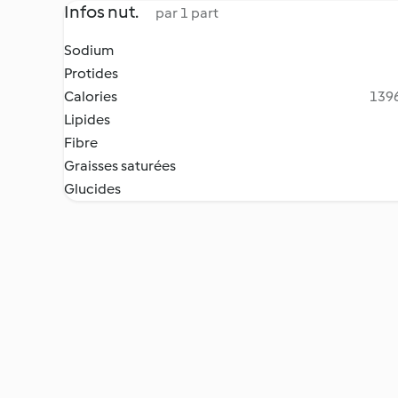
Infos nut.
par 1 part
Sodium
Protides
Calories
1396
Lipides
Fibre
Graisses saturées
Glucides