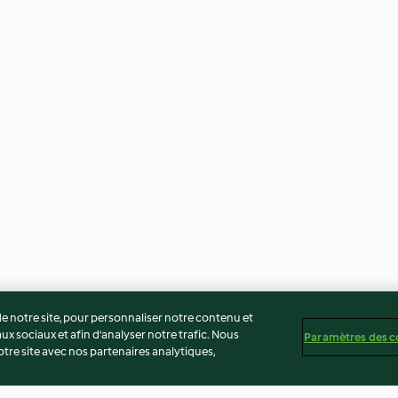
 notre site, pour personnaliser notre contenu et
ux sociaux et afin d’analyser notre trafic. Nous
Paramètres des c
re site avec nos partenaires analytiques,