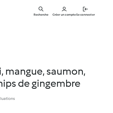
Skip
to
Recherche
Créer un compte
Se connecter
main
content
i, mangue, saumon,
hips de gingembre
luations