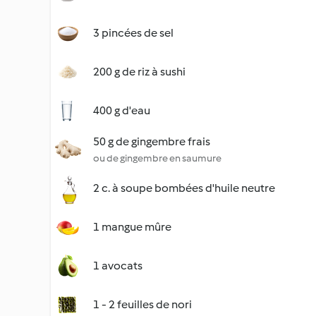
3 pincées de sel
200 g de riz à sushi
400 g d'eau
50 g de gingembre frais
ou de gingembre en saumure
2 c. à soupe bombées d'huile neutre
1 mangue mûre
1 avocats
1 - 2 feuilles de nori