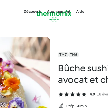
Découvrir
Abonnement
Aide
TM7
TM6
Bûche sush
avocat et c
4.9
18 éva
Prép. 30min