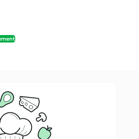
tement