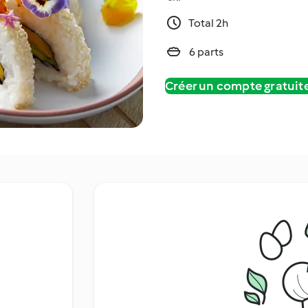
Total 2h
6 parts
Créer un compte gratui