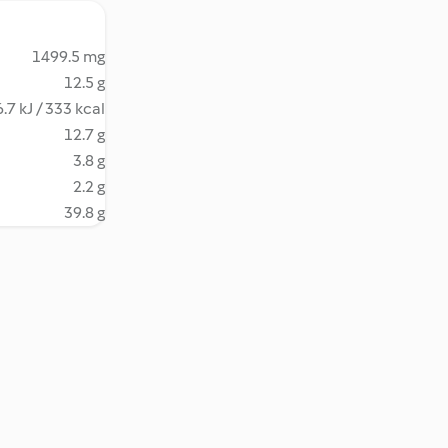
1499.5 mg
12.5 g
.7 kJ / 333 kcal
12.7 g
3.8 g
2.2 g
39.8 g