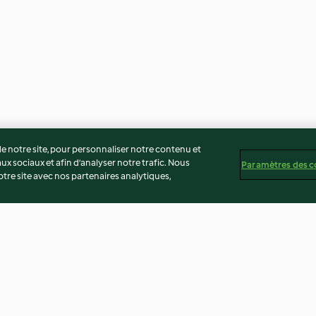
 notre site, pour personnaliser notre contenu et
ux sociaux et afin d’analyser notre trafic. Nous
Paramètres des c
re site avec nos partenaires analytiques,
芒果三文鱼碗
夏日海皇羹