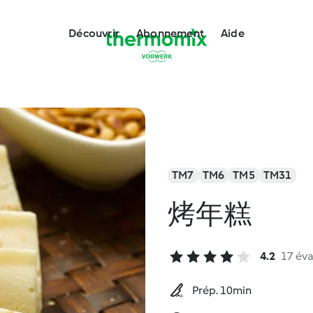
Découvrir
Abonnement
Aide
TM7
TM6
TM5
TM31
烤年糕
4.2
17 éva
Prép. 10min