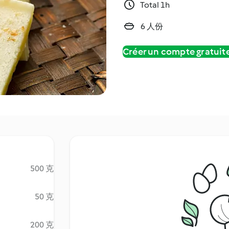
Total 1h
6 人份
Créer un compte gratui
500 克
50 克
200 克