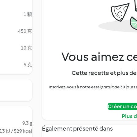
1 颗
450 克
10 克
Vous aimez ce
5 克
Cette recette et plus de
Inscrivez-vous à notre essai gratuit de 30 jo
Créer un c
Plus 
9.3 g
Également présenté dans
13 kJ / 529 kcal