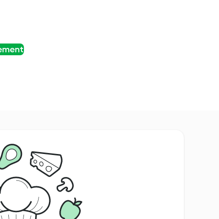
tement