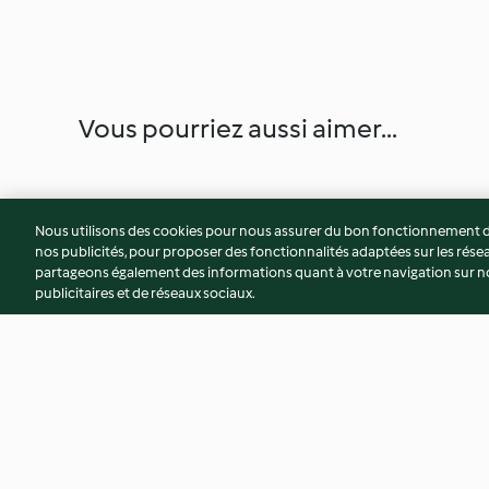
Vous pourriez aussi aimer...
Nous utilisons des cookies pour nous assurer du bon fonctionnement de
nos publicités, pour proposer des fonctionnalités adaptées sur les résea
partageons également des informations quant à votre navigation sur not
publicitaires et de réseaux sociaux.
三色酱萝卜
晋式枣泥蛋月烧