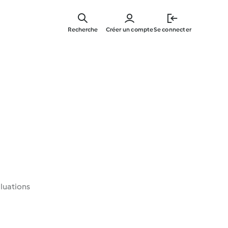
Skip
to
Recherche
Créer un compte
Se connecter
main
content
luations