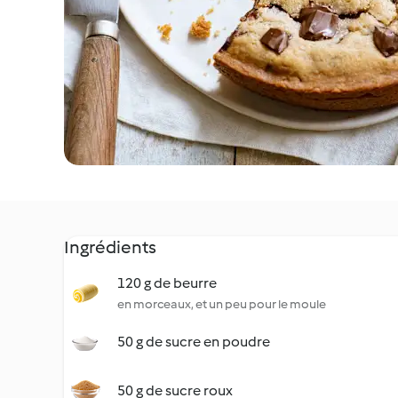
Ingrédients
120 g de beurre
en morceaux, et un peu pour le moule
50 g de sucre en poudre
50 g de sucre roux