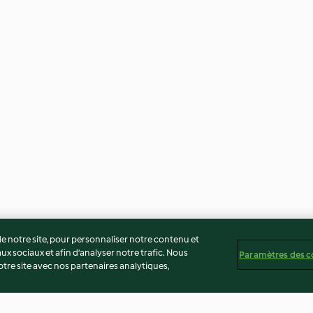
 notre site, pour personnaliser notre contenu et
ux sociaux et afin d’analyser notre trafic. Nous
Paramètres des c
re site avec nos partenaires analytiques,