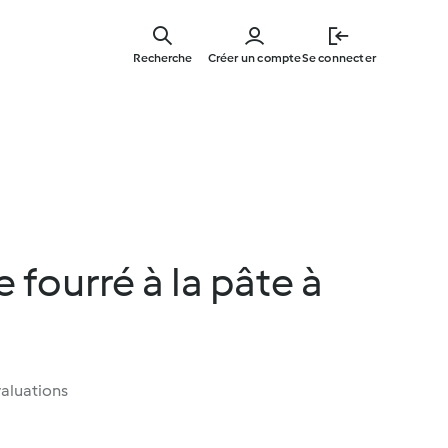
Skip
to
Recherche
Créer un compte
Se connecter
main
content
 fourré à la pâte à
aluations