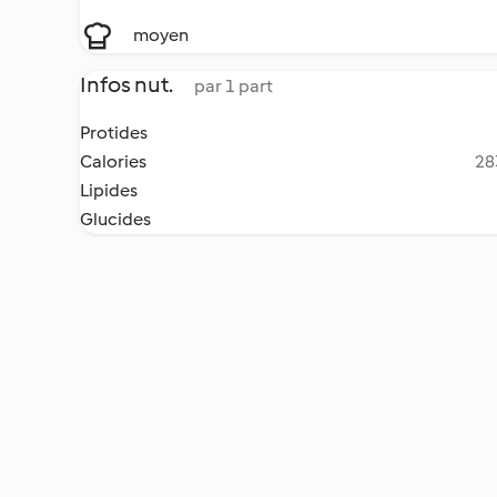
moyen
Infos nut.
par 1 part
Protides
Calories
28
Lipides
Glucides