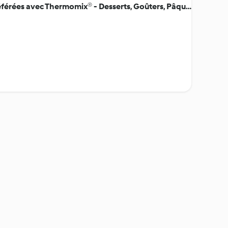
Larousse - Mes pâtisseries préférées avec Thermomix® - Desserts, Goûters, Pâques