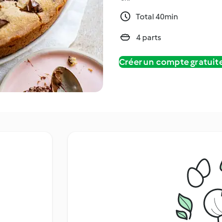
Total 40min
4 parts
Créer un compte gratui