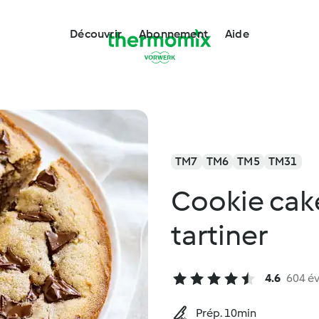
Découvrir
Abonnement
Aide
TM7
TM6
TM5
TM31
Cookie cake
tartiner
4.6
604 év
Prép. 10min