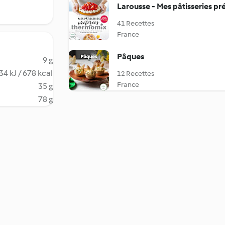
41 Recettes
France
Pâques
9 g
34 kJ / 678 kcal
12 Recettes
France
35 g
78 g