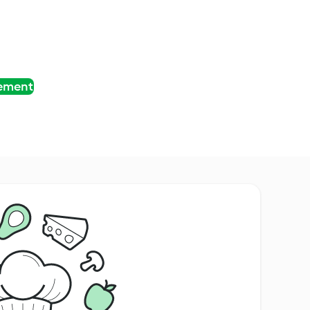
tement