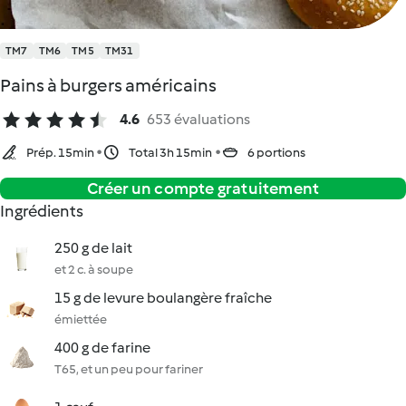
TM7
TM6
TM5
TM31
Pains à burgers américains
4.6
653 évaluations
Prép. 15min
Total 3h 15min
6 portions
Créer un compte gratuitement
Ingrédients
250 g de lait
et 2 c. à soupe
15 g de levure boulangère fraîche
émiettée
400 g de farine
T65, et un peu pour fariner