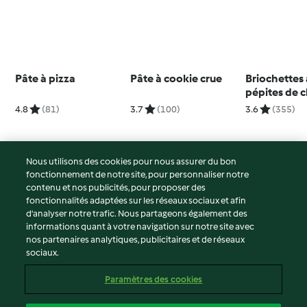
Pâte à pizza
Pâte à cookie crue
Briochettes
pépites de 
4.8
(81)
3.7
(100)
3.6
(355)
Nous utilisons des cookies pour nous assurer du bon
fonctionnement de notre site, pour personnaliser notre
© Copyright 2026
contenu et nos publicités, pour proposer des
fonctionnalités adaptées sur les réseaux sociaux et afin
Conditions d'utilisation
d’analyser notre trafic. Nous partageons également des
Politique de confidentialité
informations quant à votre navigation sur notre site avec
Non-responsabilité
nos partenaires analytiques, publicitaires et de réseaux
sociaux.
Mentions légales
Cookies
Paramètres des cookies
Contenu du rapport