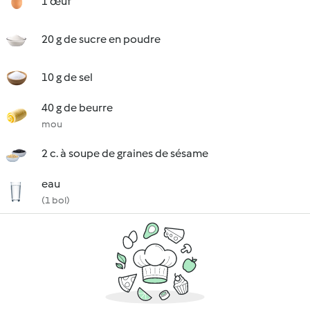
1 œuf
20 g de sucre en poudre
10 g de sel
40 g de beurre
mou
2 c. à soupe de graines de sésame
eau
(1 bol)