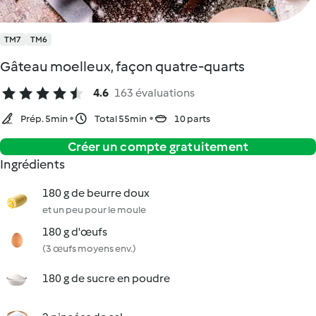
TM7
TM6
Gâteau moelleux, façon quatre-quarts
4.6
163 évaluations
Prép. 5min
Total 55min
10 parts
Créer un compte gratuitement
Ingrédients
180 g de beurre doux
et un peu pour le moule
180 g d'œufs
(3 œufs moyens env.)
180 g de sucre en poudre