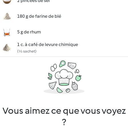
2 pincées de sel
180 g de farine de blé
5 g de rhum
1 c. à café de levure chimique
(½ sachet)
Vous aimez ce que vous voyez
?