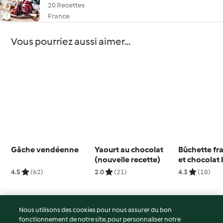
20 Recettes
France
Vous pourriez aussi aimer...
Gâche vendéenne
Yaourt au chocolat
Bûchette fr
(nouvelle recette)
et chocolat
4.5
(62)
2.0
(21)
4.3
(18)
Nous utilisons des cookies pour nous assurer du bon
fonctionnement de notre site, pour personnaliser notre
© Copyright 2026