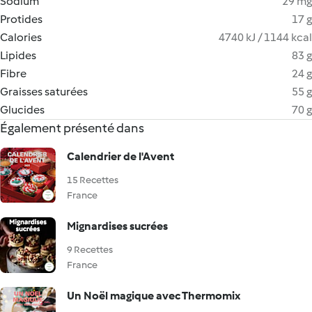
Sodium
29 mg
Protides
17 g
Calories
4740 kJ / 1144 kcal
Lipides
83 g
Fibre
24 g
Graisses saturées
55 g
Glucides
70 g
Également présenté dans
Calendrier de l'Avent
15 Recettes
France
Mignardises sucrées
9 Recettes
France
Un Noël magique avec Thermomix