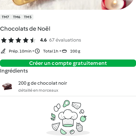
TM7
TM6
TM5
Chocolats de Noël
4.6
67 évaluations
Prép. 10min
Total 1h
200 g
Créer un compte gratuitement
Ingrédients
200 g de chocolat noir
détaillé en morceaux