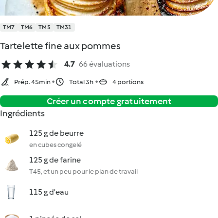
TM7
TM6
TM5
TM31
Tartelette fine aux pommes
4.7
66 évaluations
Prép. 45min
Total 3h
4 portions
Créer un compte gratuitement
Ingrédients
125 g de beurre
en cubes congelé
125 g de farine
T45, et un peu pour le plan de travail
115 g d'eau