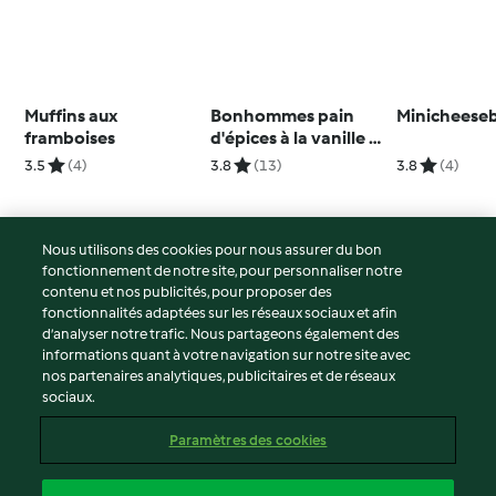
Muffins aux
Bonhommes pain
Minicheeseb
framboises
d'épices à la vanille et
au chocolat
3.5
(4)
3.8
(13)
3.8
(4)
Nous utilisons des cookies pour nous assurer du bon
fonctionnement de notre site, pour personnaliser notre
© Copyright 2026
contenu et nos publicités, pour proposer des
fonctionnalités adaptées sur les réseaux sociaux et afin
Conditions d'utilisation
d’analyser notre trafic. Nous partageons également des
Politique de confidentialité
informations quant à votre navigation sur notre site avec
Non-responsabilité
nos partenaires analytiques, publicitaires et de réseaux
sociaux.
Mentions légales
Cookies
Paramètres des cookies
Contenu du rapport
Résilier le contrat