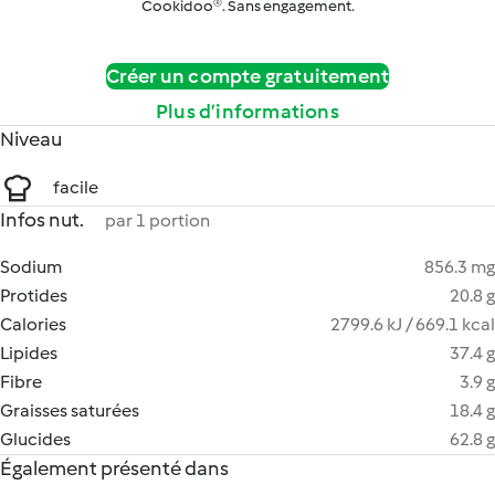
Cookidoo®. Sans engagement.
Créer un compte gratuitement
Plus d’informations
Niveau
facile
Infos nut.
par 1 portion
Sodium
856.3 mg
Protides
20.8 g
Calories
2799.6 kJ / 669.1 kcal
Lipides
37.4 g
Fibre
3.9 g
Graisses saturées
18.4 g
Glucides
62.8 g
Également présenté dans