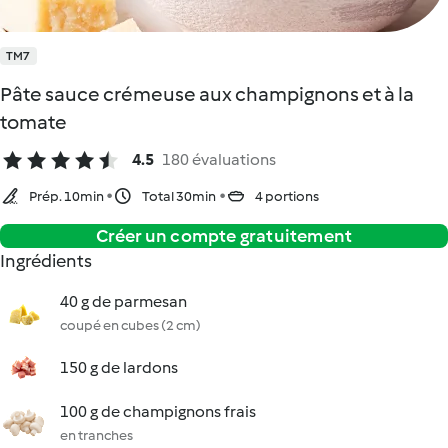
TM7
Pâte sauce crémeuse aux champignons et à la
tomate
4.5
180 évaluations
Prép. 10min
Total 30min
4 portions
Créer un compte gratuitement
Ingrédients
40 g de parmesan
coupé en cubes (2 cm)
150 g de lardons
100 g de champignons frais
en tranches