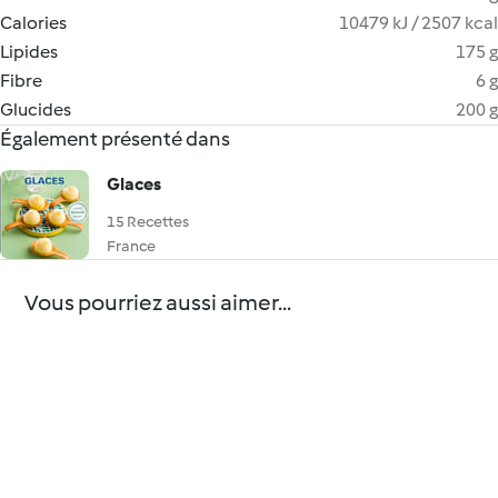
Calories
10479 kJ / 2507 kcal
Lipides
175 g
Fibre
6 g
Glucides
200 g
Également présenté dans
Glaces
15 Recettes
France
Vous pourriez aussi aimer...