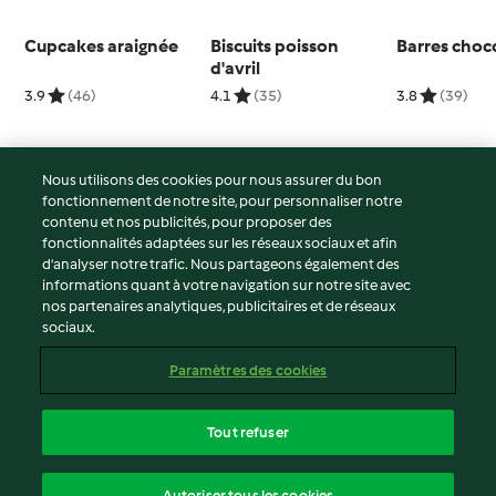
Cupcakes araignée
Biscuits poisson
Barres choc
d'avril
3.9
(46)
4.1
(35)
3.8
(39)
Nous utilisons des cookies pour nous assurer du bon
fonctionnement de notre site, pour personnaliser notre
© Copyright 2026
contenu et nos publicités, pour proposer des
fonctionnalités adaptées sur les réseaux sociaux et afin
Conditions d'utilisation
d’analyser notre trafic. Nous partageons également des
Politique de confidentialité
informations quant à votre navigation sur notre site avec
Non-responsabilité
nos partenaires analytiques, publicitaires et de réseaux
sociaux.
Mentions légales
Cookies
Paramètres des cookies
Contenu du rapport
Résilier le contrat
Tout refuser
Déclaration d'accessibilité
français
Autoriser tous les cookies