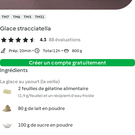
TM7
TM6
TM5
TM31
Glace stracciatella
4.3
88 évaluations
Prép. 20min
Total 12h
800 g
Créer un compte gratuitement
Ingrédients
La glace au yaourt (la veille)
2 feuilles de gélatine alimentaire
(1,9 g/feuille) et un récipient d'eau froide
80 g de lait en poudre
100 g de sucre en poudre