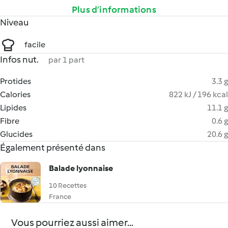
Plus d’informations
Niveau
facile
Infos nut.
par 1 part
Protides
3.3 g
Calories
822 kJ / 196 kcal
Lipides
11.1 g
Fibre
0.6 g
Glucides
20.6 g
Également présenté dans
Balade lyonnaise
10 Recettes
France
Vous pourriez aussi aimer...