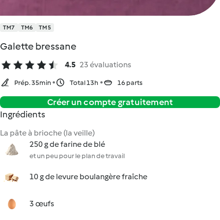
TM7
TM6
TM5
Galette bressane
4.5
23 évaluations
Prép. 35min
Total 13h
16 parts
Créer un compte gratuitement
Ingrédients
La pâte à brioche (la veille)
250 g de farine de blé
et un peu pour le plan de travail
10 g de levure boulangère fraîche
3 œufs