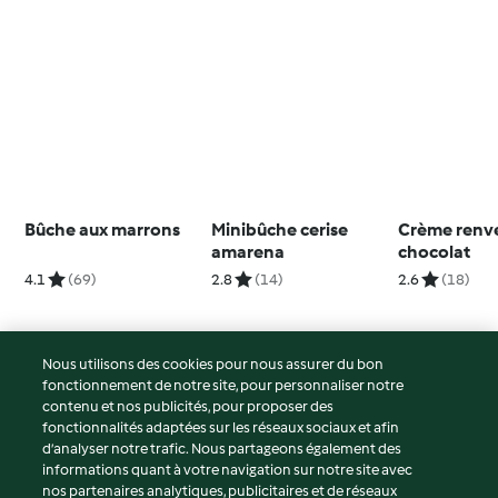
Bûche aux marrons
Minibûche cerise
Crème renv
amarena
chocolat
4.1
(69)
2.8
(14)
2.6
(18)
Nous utilisons des cookies pour nous assurer du bon
fonctionnement de notre site, pour personnaliser notre
© Copyright 2026
contenu et nos publicités, pour proposer des
fonctionnalités adaptées sur les réseaux sociaux et afin
Conditions d'utilisation
d’analyser notre trafic. Nous partageons également des
Politique de confidentialité
informations quant à votre navigation sur notre site avec
Non-responsabilité
nos partenaires analytiques, publicitaires et de réseaux