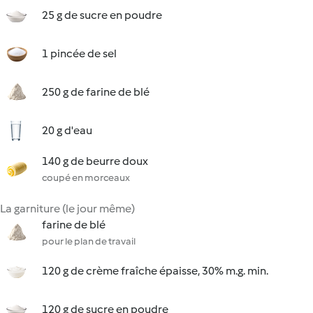
25 g de sucre en poudre
1 pincée de sel
250 g de farine de blé
20 g d'eau
140 g de beurre doux
coupé en morceaux
La garniture (le jour même)
farine de blé
pour le plan de travail
120 g de crème fraîche épaisse, 30% m.g. min.
120 g de sucre en poudre