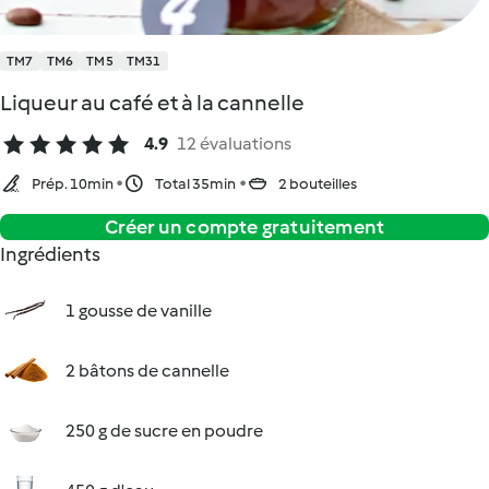
TM7
TM6
TM5
TM31
Liqueur au café et à la cannelle
4.9
12 évaluations
Prép. 10min
Total 35min
2 bouteilles
Créer un compte gratuitement
Ingrédients
1 gousse de vanille
2 bâtons de cannelle
250 g de sucre en poudre