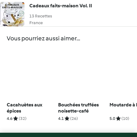
Cadeaux faits-maison Vol. II
13 Recettes
France
Vous pourriez aussi aimer...
Cacahuètes aux
Bouchées truffées
Moutarde à l
épices
noisette-café
4.6
(32)
4.1
(26)
5.0
(10)