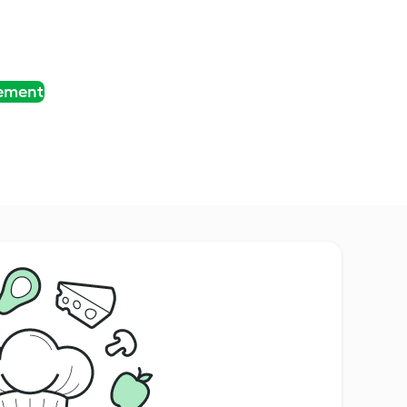
tement