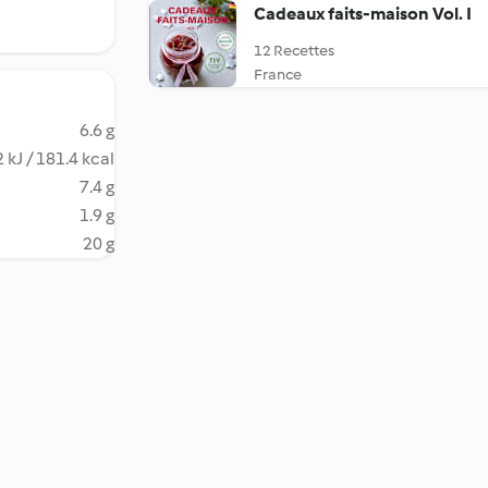
Cadeaux faits-maison Vol. I
12 Recettes
France
6.6 g
 kJ / 181.4 kcal
7.4 g
1.9 g
20 g