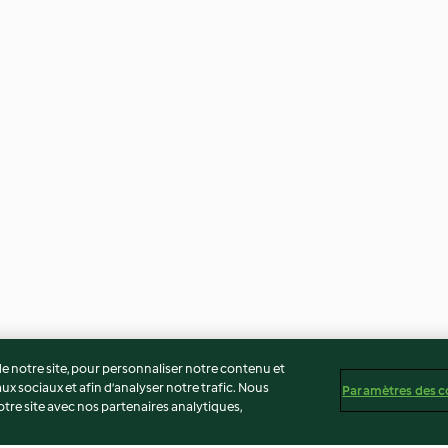
 notre site, pour personnaliser notre contenu et
ux sociaux et afin d’analyser notre trafic. Nous
Paramètres des c
re site avec nos partenaires analytiques,