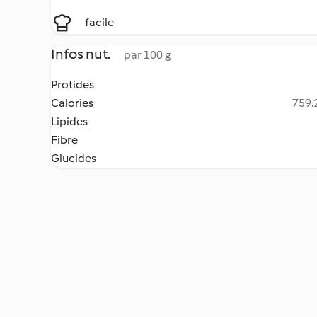
facile
Infos nut.
par 100 g
Protides
Calories
759.2
Lipides
Fibre
Glucides