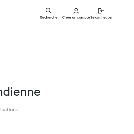
Skip
to
Recherche
Créer un compte
Se connecter
main
content
ndienne
luations