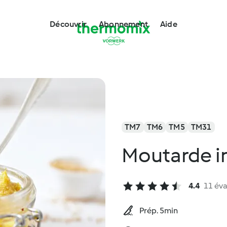
Découvrir
Abonnement
Aide
TM7
TM6
TM5
TM31
Moutarde i
4.4
11 éva
Prép. 5min