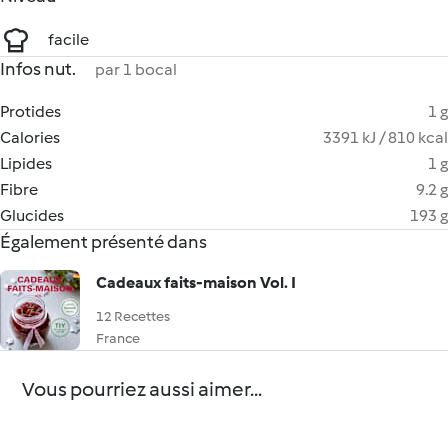
facile
Infos nut.
par 1 bocal
Protides
1 g
Calories
3391 kJ / 810 kcal
Lipides
1 g
Fibre
9.2 g
Glucides
193 g
Également présenté dans
Cadeaux faits-maison Vol. I
12 Recettes
France
Vous pourriez aussi aimer...