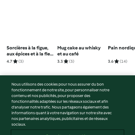
Sorcières à la figue,
Mug cake au whisky
Pain nordiq
aux épices et à la fleur
et au café
d'oranger
4.7
(3)
3.3
(3)
3.6
(14)
Nous utilisons des cookies pour nous assurer du bon
fonctionnement de notre site, pour personnaliser notre
© Copyright 2026
contenu et nos publicités, pour proposer des
fonctionnalités adaptées sur les réseaux sociaux et afin
Conditions d'utilisation
d’analyser notre trafic. Nous partageons également des
Politique de confidentialité
informations quant à votre navigation sur notre site avec
Non-responsabilité
nos partenaires analytiques, publicitaires et de réseaux
sociaux.
Mentions légales
Cookies