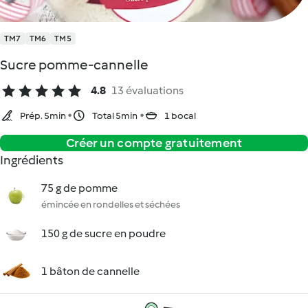
TM7
TM6
TM5
Sucre pomme-cannelle
4.8
13 évaluations
Prép. 5min
Total 5min
1 bocal
Créer un compte gratuitement
Ingrédients
75 g de pomme
émincée en rondelles et séchées
150 g de sucre en poudre
1 bâton de cannelle