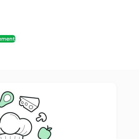
tement