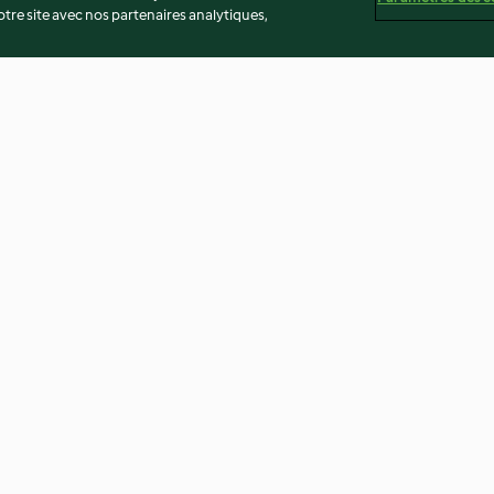
re site avec nos partenaires analytiques,
Pâte à tartiner au pain d'épices
Yaourts et noix
caramélisées
4.0
(24)
4.0
(8)
té
Non-responsabilité
Mentions légales
Cookies
Co