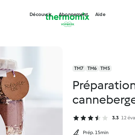
Découvrir
Abonnement
Aide
TM7
TM6
TM5
Préparation
canneberg
3.3
12 éva
Prép. 15min