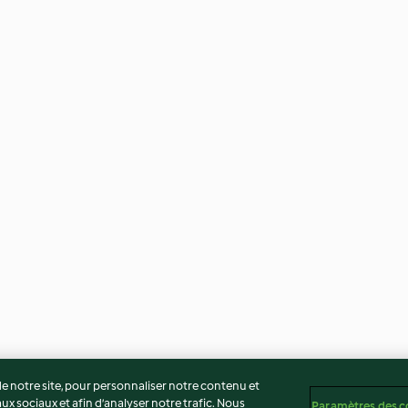
 notre site, pour personnaliser notre contenu et
ux sociaux et afin d’analyser notre trafic. Nous
Paramètres des c