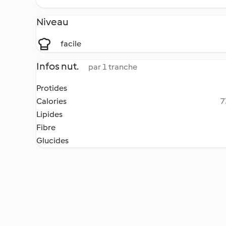
Niveau
facile
Infos nut.
par 1 tranche
Protides
Calories
7
Lipides
Fibre
Glucides