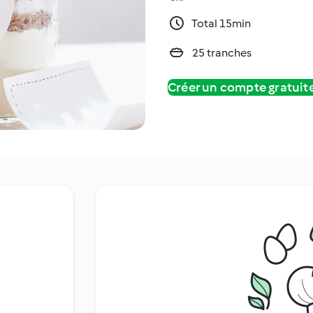
Total 15min
25 tranches
Créer un compte gratui