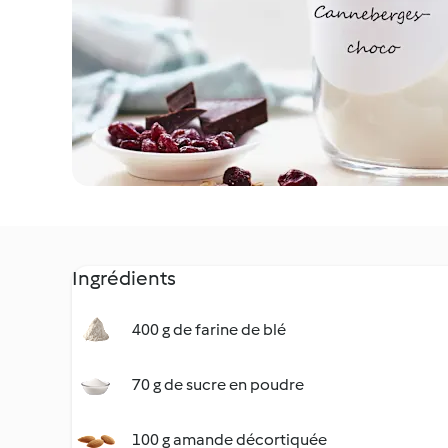
Ingrédients
400 g de farine de blé
70 g de sucre en poudre
100 g amande décortiquée