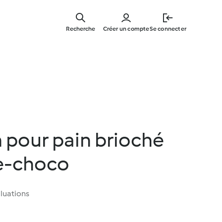
Skip
to
Recherche
Créer un compte
Se connecter
main
content
 pour pain brioché
e-choco
luations