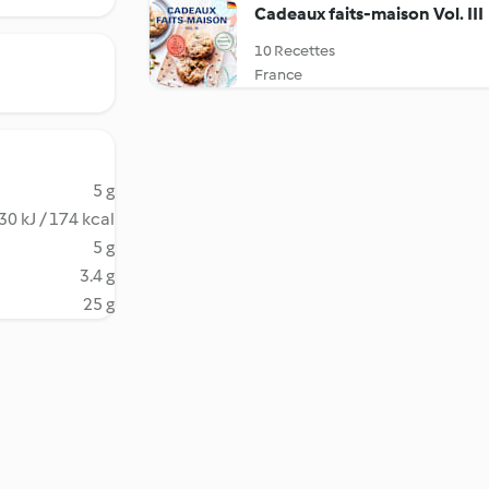
Cadeaux faits-maison Vol. III
10 Recettes
France
5 g
30 kJ / 174 kcal
5 g
3.4 g
25 g