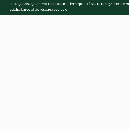
partageons également des informations quant à votre navigation sur not
publicitaires et de réseaux sociaux.
Bouchées truffées noisette-
Real thing
café
4.1
(26)
4.6
(14)
© Copyright 2026
Conditions d'utilisation
Politique de confidentiali
Déclaration d'accessibilité