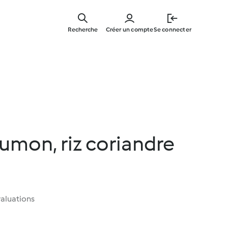
Skip
to
Recherche
Créer un compte
Se connecter
main
content
umon, riz coriandre
aluations