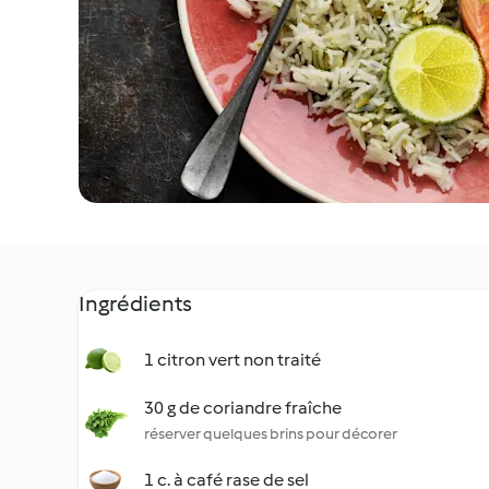
Ingrédients
1 citron vert non traité
30 g de coriandre fraîche
réserver quelques brins pour décorer
1 c. à café rase de sel