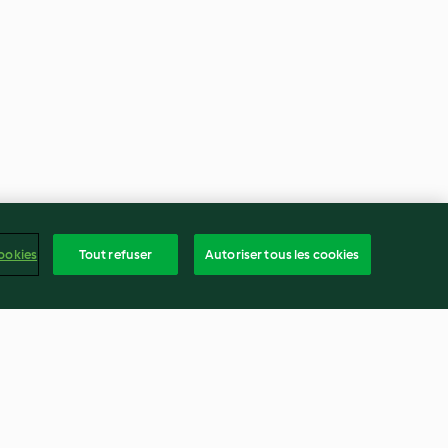
ookies
Tout refuser
Autoriser tous les cookies
, aneth et
Boulettes de poulet au