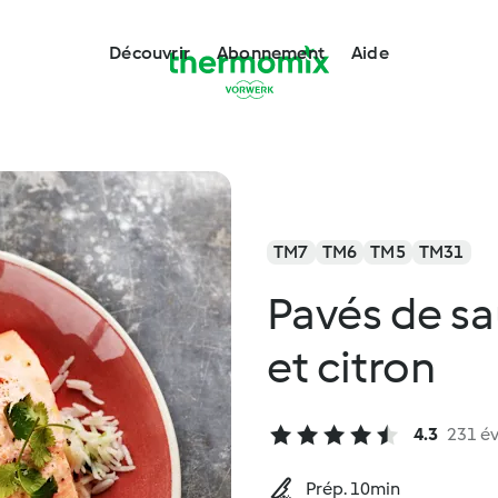
Découvrir
Abonnement
Aide
TM7
TM6
TM5
TM31
Pavés de sa
et citron
4.3
231 év
Prép. 10min