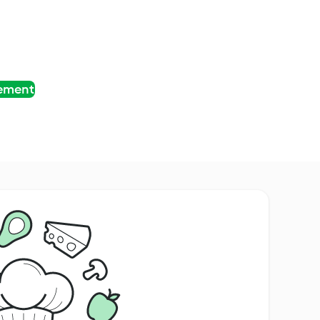
tement