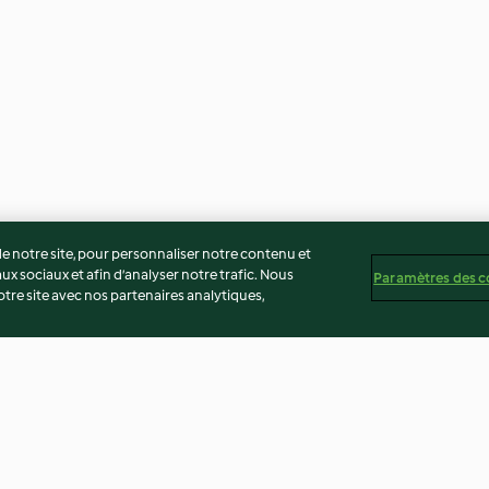
 notre site, pour personnaliser notre contenu et
ux sociaux et afin d’analyser notre trafic. Nous
Paramètres des c
re site avec nos partenaires analytiques,
omate, purée
Riz aux champignons et
Pâtes au saumon