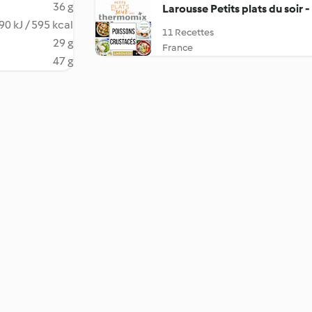
36 g
Larousse Petits plats du soir 
90 kJ / 595 kcal
11 Recettes
29 g
France
47 g