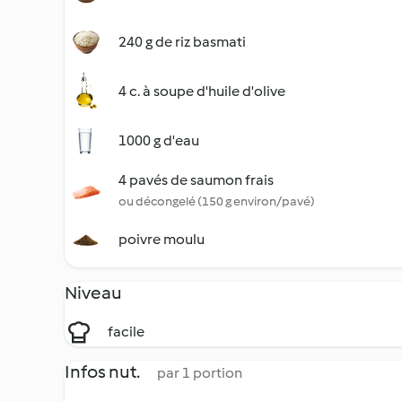
240 g de riz basmati
4 c. à soupe d'huile d'olive
1000 g d'eau
4 pavés de saumon frais
ou décongelé (150 g environ/pavé)
poivre moulu
Niveau
facile
Infos nut.
par 1 portion