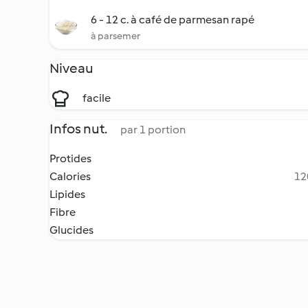
6 - 12 c. à café de parmesan rapé
à parsemer
Niveau
facile
Infos nut.
par 1 portion
Protides
Calories
12
Lipides
Fibre
Glucides