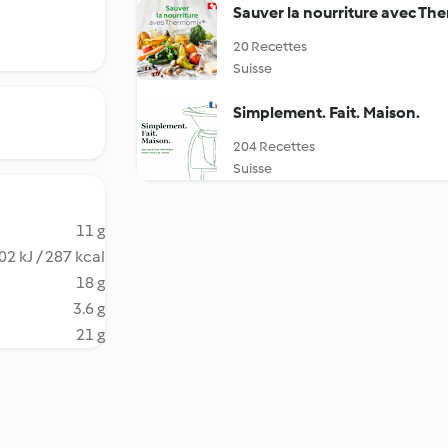
Sauver la nourriture avec T
20 Recettes
Suisse
Simplement. Fait. Maison.
204 Recettes
Suisse
11 g
02 kJ / 287 kcal
18 g
3.6 g
21 g