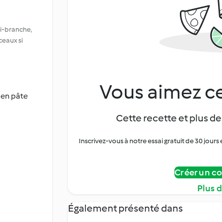
ri-branche,
ceaux si
Vous aimez ce
 en pâte
Cette recette et plus de
Inscrivez-vous à notre essai gratuit de 30 jo
Créer un c
Plus 
Également présenté dans