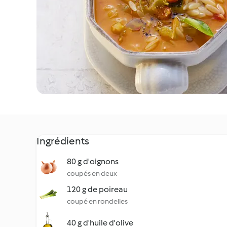
Ingrédients
80 g d'oignons
coupés en deux
120 g de poireau
coupé en rondelles
40 g d'huile d'olive