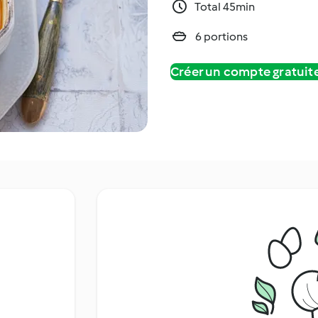
Total 45min
6 portions
Créer un compte gratui