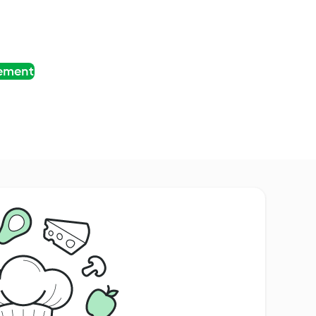
tement