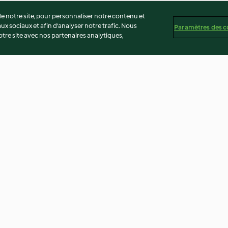
 notre site, pour personnaliser notre contenu et
ux sociaux et afin d’analyser notre trafic. Nous
Paramètres des c
re site avec nos partenaires analytiques,
Menu : Risotto aux épinards et
Salade de lentill
salade pommes-carottes
4.7
(6)
4.7
(52)
té
Non-responsabilité
Mentions légales
Cookies
Co