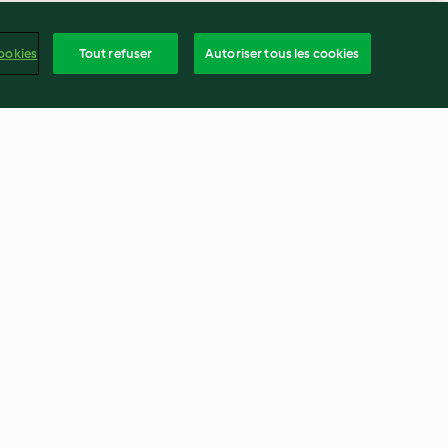
ookies
Tout refuser
Autoriser tous les cookies
es
Soupe de maïs et saucisses de
Vienne
4.3
(18)
frança
ntenu du rapport
Résilier le contrat