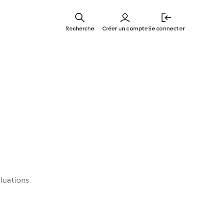
Skip
to
Recherche
Créer un compte
Se connecter
main
content
luations