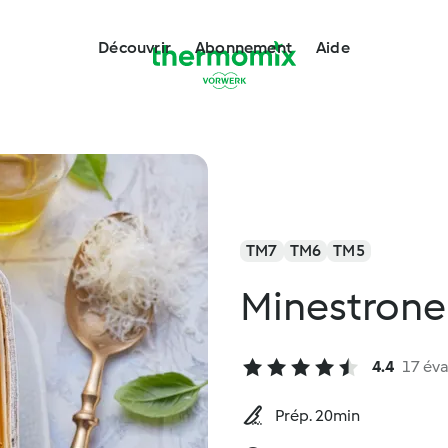
Découvrir
Abonnement
Aide
TM7
TM6
TM5
Minestrone
4.4
17 éva
Prép. 20min