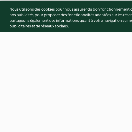
Nous utilisons des cookies pour nous assurer du bon fonctionnement de
nos publicités, pour proposer des fonctionnalités adaptées sur les résea
partageons également des informations quant à votre navigation sur not
publicitaires et de réseaux sociaux.
Soupe de patates douces et de
Curry de courge
tomates et croûtons au curry
4.4
(16)
4.1
(16)
© Copyright 2026
Conditions d'utilisation
Politique de confidentiali