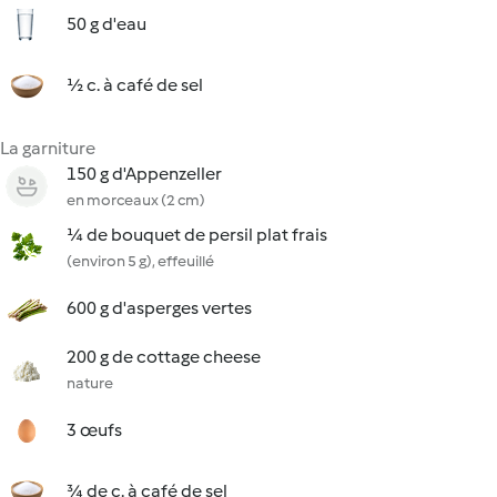
50 g d'eau
½ c. à café de sel
La garniture
150 g d'Appenzeller
en morceaux (2 cm)
¼ de bouquet de persil plat frais
(environ 5 g), effeuillé
600 g d'asperges vertes
200 g de cottage cheese
nature
3 œufs
¾ de c. à café de sel