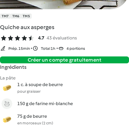
TM7
TM6
TM5
Quiche aux asperges
4.7
43 évaluations
Prép. 15min
Total 1h
4 portions
Créer un compte gratuitement
Ingrédients
La pâte
1 c. à soupe de beurre
pour graisser
150 g de farine mi-blanche
75 g de beurre
en morceaux (2 cm)