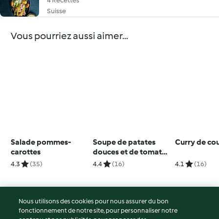
4 Recettes
Suisse
Vous pourriez aussi aimer...
Salade pommes-
Soupe de patates
Curry de co
carottes
douces et de tomates
et croûtons au curry
4.3
(35)
4.4
(16)
4.1
(16)
Nous utilisons des cookies pour nous assurer du bon
fonctionnement de notre site, pour personnaliser notre
© Copyright 2026