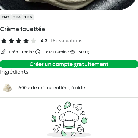
TM7
TM6
TM5
Crème fouettée
4.2
18 évaluations
Prép. 10min
Total 10min
600 g
Créer un compte gratuitement
Ingrédients
600 g de crème entière, froide