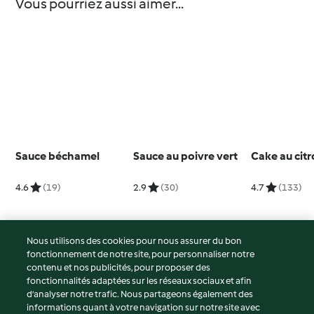
Vous pourriez aussi aimer...
Sauce béchamel
Sauce au poivre vert
Cake au cit
4.6
(19)
2.9
(30)
4.7
(133)
Nous utilisons des cookies pour nous assurer du bon
fonctionnement de notre site, pour personnaliser notre
© Copyright 2026
contenu et nos publicités, pour proposer des
fonctionnalités adaptées sur les réseaux sociaux et afin
Conditions d'utilisation
d’analyser notre trafic. Nous partageons également des
Politique de confidentialité
informations quant à votre navigation sur notre site avec