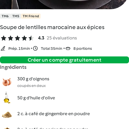
TM6
TM5
TM Friend
Soupe de lentilles marocaine aux épices
4.3
25 évaluations
Prép. 15min
Total 35min
8 portions
Créer un compte gratuitement
Ingrédients
300 g d'oignons
coupés en deux
50 g d'huile d'olive
2 c. à café de gingembre en poudre