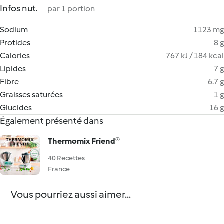
Infos nut.
par 1 portion
Sodium
1123 mg
Protides
8 g
Calories
767 kJ / 184 kcal
Lipides
7 g
Fibre
6.7 g
Graisses saturées
1 g
Glucides
16 g
Également présenté dans
Thermomix Friend®
40 Recettes
France
Vous pourriez aussi aimer...