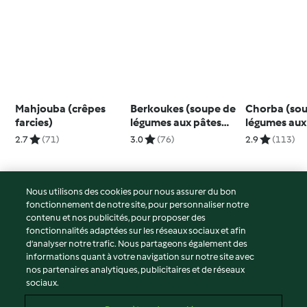
Mahjouba (crêpes
Berkoukes (soupe de
Chorba (so
farcies)
légumes aux pâtes
légumes aux
plomb)
aux pois chi
2.7
(71)
3.0
(76)
2.9
(113)
Nous utilisons des cookies pour nous assurer du bon
fonctionnement de notre site, pour personnaliser notre
© Copyright 2026
contenu et nos publicités, pour proposer des
fonctionnalités adaptées sur les réseaux sociaux et afin
Conditions d'utilisation
d’analyser notre trafic. Nous partageons également des
Politique de confidentialité
informations quant à votre navigation sur notre site avec
Non-responsabilité
nos partenaires analytiques, publicitaires et de réseaux
sociaux.
Mentions légales
Cookies