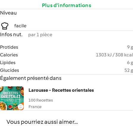
Plus d’informations
Niveau
facile
Infos nut.
par 1 pièce
Protides
9 g
Calories
1303 kJ / 308 kcal
Lipides
6 g
Glucides
52 g
Également présenté dans
Larousse - Recettes orientales
100 Recettes
France
Vous pourriez aussi aimer...