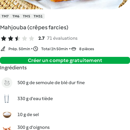
TM7
TM6
TM5
TM31
Mahjouba (crêpes farcies)
2.7
71 évaluations
Prép. 50min
Total 2h 50min
8 pièces
Créer un compte gratuitement
Ingrédients
500 g de semoule de blé dur fine
330 g d'eau tiède
10 g de sel
300 g d'oignons