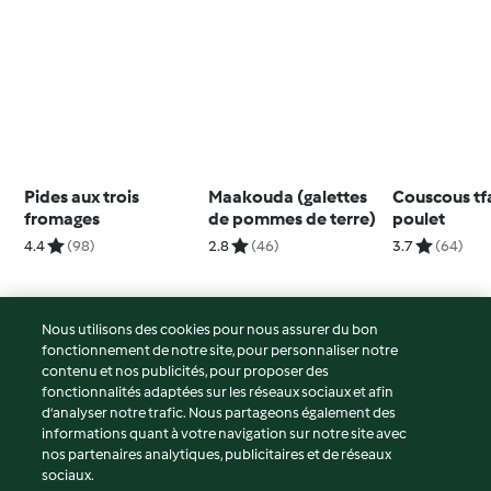
Pides aux trois
Maakouda (galettes
Couscous tf
fromages
de pommes de terre)
poulet
4.4
(98)
2.8
(46)
3.7
(64)
Nous utilisons des cookies pour nous assurer du bon
fonctionnement de notre site, pour personnaliser notre
© Copyright 2026
contenu et nos publicités, pour proposer des
fonctionnalités adaptées sur les réseaux sociaux et afin
Conditions d'utilisation
d’analyser notre trafic. Nous partageons également des
Politique de confidentialité
informations quant à votre navigation sur notre site avec
Non-responsabilité
nos partenaires analytiques, publicitaires et de réseaux
sociaux.
Mentions légales