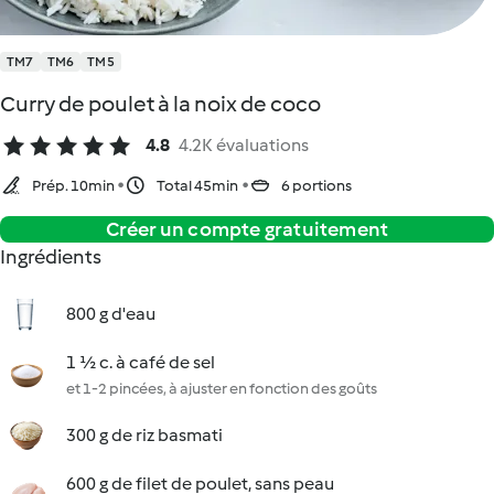
TM7
TM6
TM5
Curry de poulet à la noix de coco
4.8
4.2K évaluations
Prép. 10min
Total 45min
6 portions
Créer un compte gratuitement
Ingrédients
800 g d'eau
1 ½ c. à café de sel
et 1-2 pincées, à ajuster en fonction des goûts
300 g de riz basmati
600 g de filet de poulet, sans peau