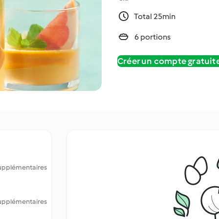
Total 25min
6 portions
Créer un compte gratui
 supplémentaires
 supplémentaires