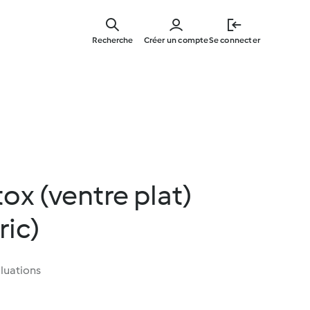
Skip
to
Recherche
Créer un compte
Se connecter
main
content
ox (ventre plat)
ric)
luations