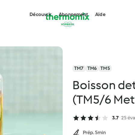
Découvrir
Abonnement
Aide
TM7
TM6
TM5
Boisson det
(TM5/6 Met
3.7
25 éva
Prép. 5min