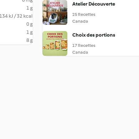
Atelier Découverte
1 g
25 Recettes
134 kJ / 32 kcal
Canada
0 g
1 g
Choix des portions
8 g
17 Recettes
Canada