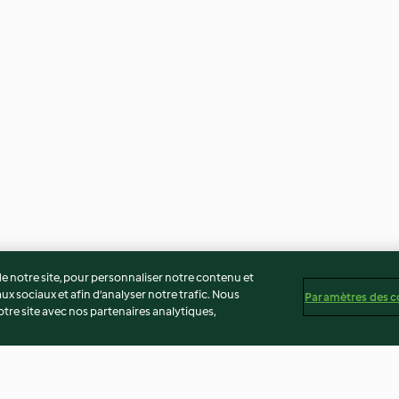
 notre site, pour personnaliser notre contenu et
ux sociaux et afin d’analyser notre trafic. Nous
Paramètres des c
re site avec nos partenaires analytiques,